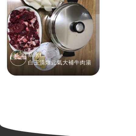
蔡永仁
白玉清燉元氣大補牛肉湯