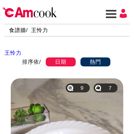
食譜牆
王怜力
王怜力
排序依
日期
熱門
9
7