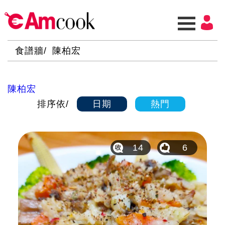
食譜牆
陳柏宏
陳柏宏
排序依
日期
熱門
14
6