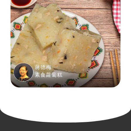
蔣德梅
素食蘿蔔糕