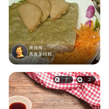
蔣德梅
素食芋頭糕
7
2