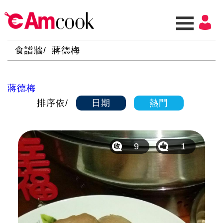
食譜牆
蔣德梅
蔣德梅
排序依
日期
熱門
9
1