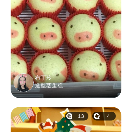
布丁玲
造型蒸蛋糕
13
4