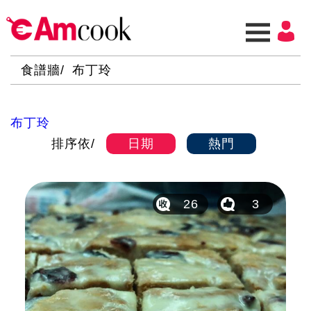
食譜牆
布丁玲
布丁玲
排序依
日期
熱門
26
3