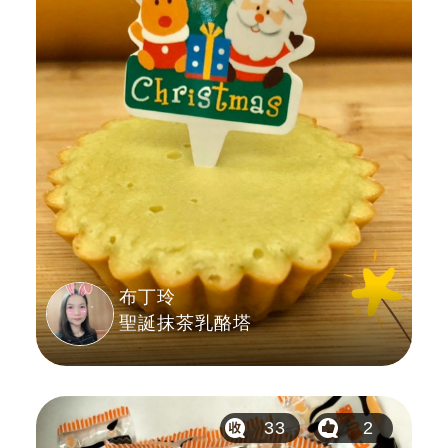
布丁玲
聖誕抹茶乳酪塔
33
2