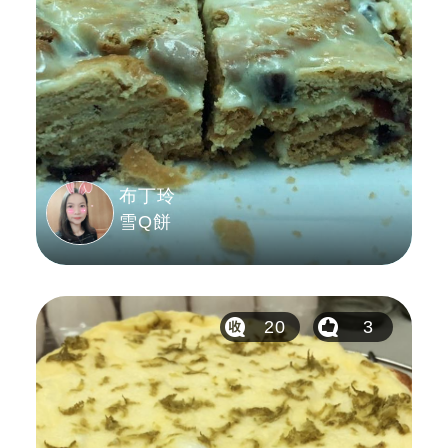
布丁玲
雪Q餅
20
3