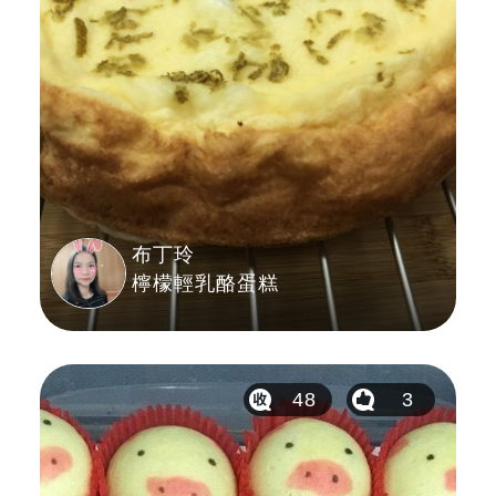
布丁玲
檸檬輕乳酪蛋糕
48
3