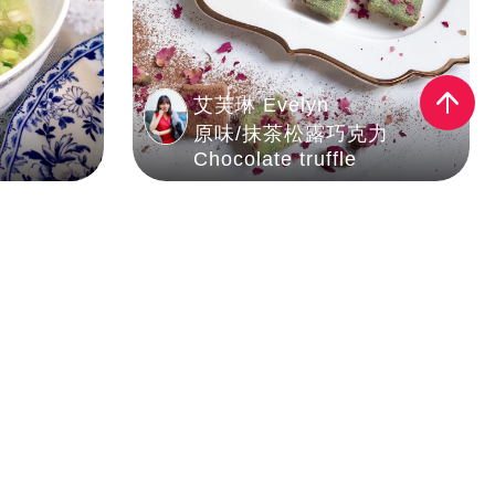
艾芙琳 Evelyn
原味/抹茶松露巧克力
Chocolate truffle