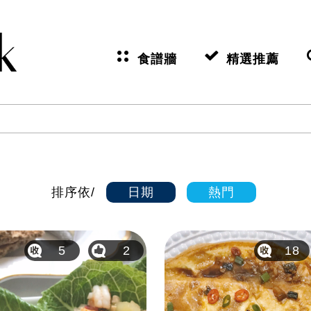
食譜牆
精選推薦
排序依
日期
熱門
5
2
18