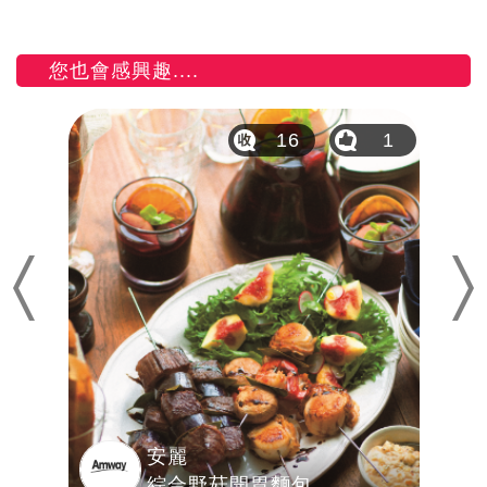
您也會感興趣....
10
16
1
Previous
Nex
安麗
綜合野菇開胃麵包