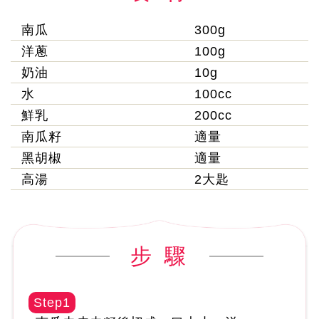
南瓜
300g
洋蔥
100g
奶油
10g
水
100cc
鮮乳
200cc
南瓜籽
適量
黑胡椒
適量
高湯
2大匙
步 驟
Step1