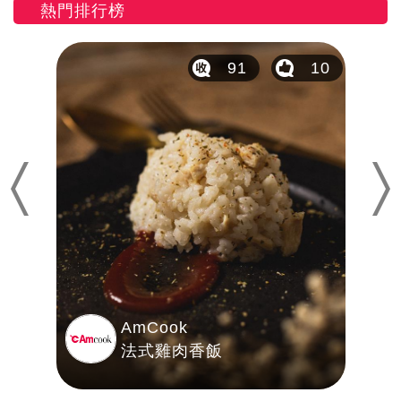
熱門排行榜
18
91
10
Previous
Nex
AmCook
法式雞肉香飯