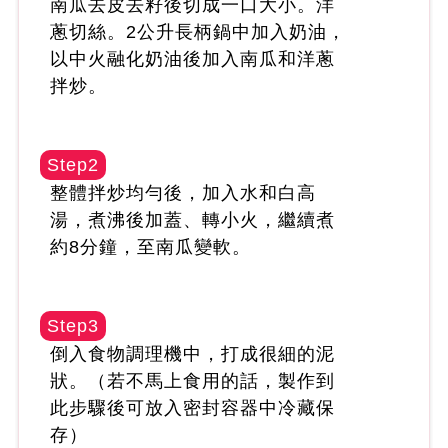
南瓜去皮去籽後切成一口大小。洋
蔥切絲。2公升長柄鍋中加入奶油，
以中火融化奶油後加入南瓜和洋蔥
拌炒。
Step2
整體拌炒均勻後，加入水和白高
湯，煮沸後加蓋、轉小火，繼續煮
約8分鐘，至南瓜變軟。
Step3
倒入食物調理機中，打成很細的泥
狀。（若不馬上食用的話，製作到
此步驟後可放入密封容器中冷藏保
存）