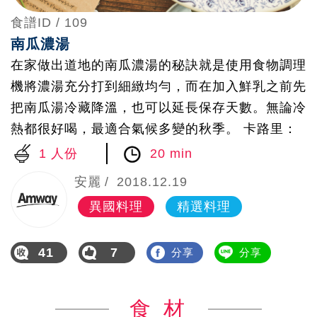
食譜ID /
109
南瓜濃湯
在家做出道地的南瓜濃湯的秘訣就是使用食物調理
機將濃湯充分打到細緻均勻，而在加入鮮乳之前先
把南瓜湯冷藏降溫，也可以延長保存天數。無論冷
熱都很好喝，最適合氣候多變的秋季。 卡路里：
158 kcal (1人份)
1 人份
20 min
安麗
2018.12.19
異國料理
精選料理
41
7
分享
分享
食 材