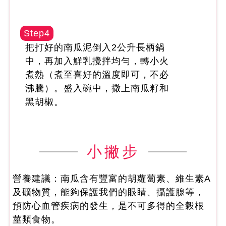
Step4
把打好的南瓜泥倒入2公升長柄鍋
中，再加入鮮乳攪拌均勻，轉小火
煮熱（煮至喜好的溫度即可，不必
沸騰）。盛入碗中，撒上南瓜籽和
黑胡椒。
小撇步
營養建議：南瓜含有豐富的胡蘿蔔素、維生素A
及礦物質，能夠保護我們的眼睛、攝護腺等，
預防心血管疾病的發生，是不可多得的全榖根
莖類食物。