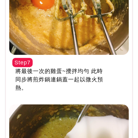
Step7
將最後一次的雞蛋~攪拌均勻 此時
同步將煎炸鍋連鍋蓋一起以微火預
熱。