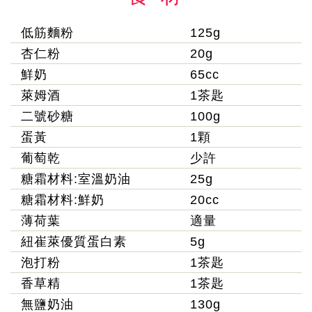
低筋麵粉
125g
杏仁粉
20g
鮮奶
65cc
萊姆酒
1茶匙
二號砂糖
100g
蛋黃
1顆
葡萄乾
少許
糖霜材料:室溫奶油
25g
糖霜材料:鮮奶
20cc
薄荷葉
適量
紐崔萊優質蛋白素
5g
泡打粉
1茶匙
香草精
1茶匙
無鹽奶油
130g