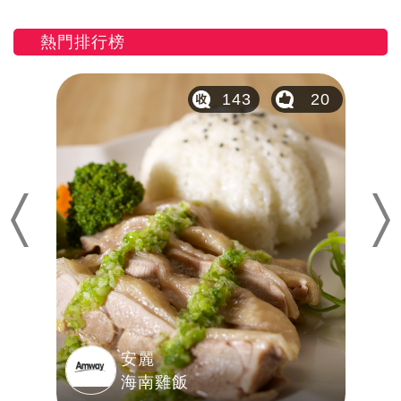
熱門排行榜
20
143
20
Previous
Nex
安麗
海南雞飯