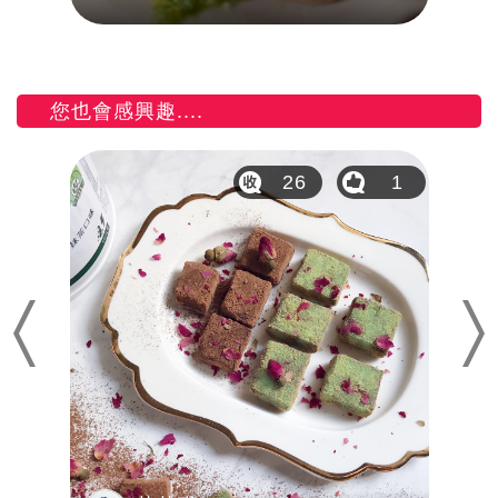
您也會感興趣....
21
26
1
Previous
Nex