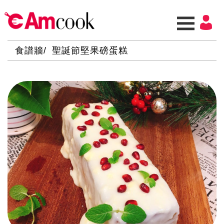
食譜牆
聖誕節堅果磅蛋糕