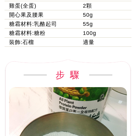
雞蛋(全蛋)
2顆
開心果及腰果
50g
糖霜材料:乳酪起司
55g
糖霜材料:糖粉
100g
裝飾:石榴
適量
步 驟