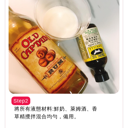
Step2
將所有液態材料:鮮奶、萊姆酒、香
草精攪拌混合均勻，備用。