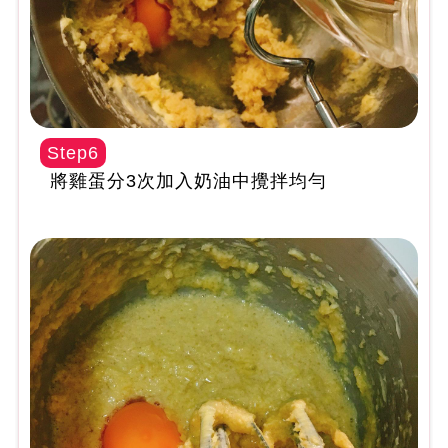
Step6
將雞蛋分3次加入奶油中攪拌均勻