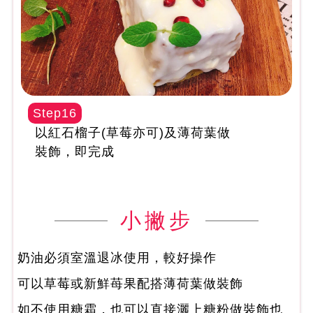
Step16
以紅石榴子(草莓亦可)及薄荷葉做
裝飾，即完成
小撇步
奶油必須室溫退冰使用，較好操作
可以草莓或新鮮苺果配搭薄荷葉做裝飾
如不使用糖霜，也可以直接灑上糖粉做裝飾也