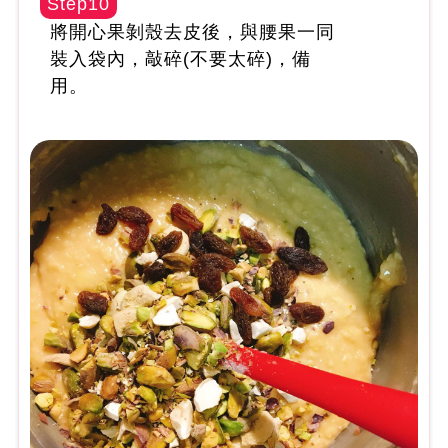
Step10
將開心果剝殼去皮後，與腰果一同
裝入袋內，敲碎(不要太碎)，備
用。