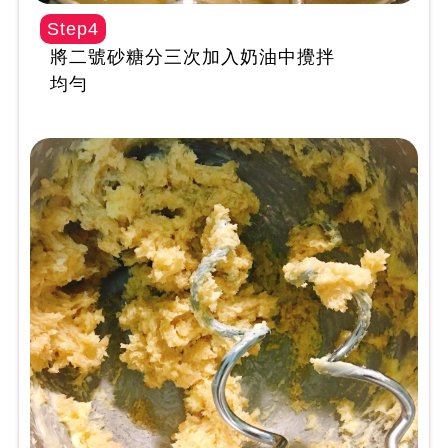
Step4
將二號砂糖分三次加入奶油中攪拌
均勻