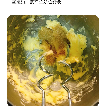
室溫奶油攪拌至顏色變淡