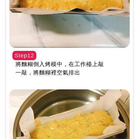
Step12
將麵糊倒入烤模中，在工作檯上敲
一敲，將麵糊裡空氣排出