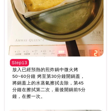
Step13
放入已經預熱的煎炸鍋中微火烤
50~60分鐘 烤至第30分鐘開鍋蓋，
將鍋蓋上的水蒸氣擦拭去除，第45
分鐘在擦拭第二次，最後開鍋前5分
鐘，在擦一次。