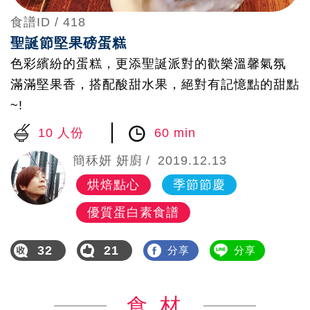
食譜ID /
418
聖誕節堅果磅蛋糕
色彩繽紛的蛋糕，更添聖誕派對的歡樂溫馨氣氛
滿滿堅果香，搭配酸甜水果，絕對有記憶點的甜點
~!
10 人份
60 min
簡秝妍 妍廚
2019.12.13
烘焙點心
季節節慶
優質蛋白素食譜
32
21
分享
分享
食 材