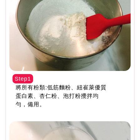
Step1
將所有粉類:低筋麵粉、紐崔萊優質
蛋白素、杏仁粉、泡打粉攪拌均
勻，備用。