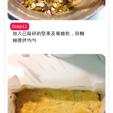
Step11
加入已敲碎的堅果及葡糖乾，與麵
糊攪拌均勻