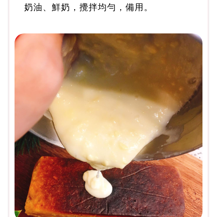
奶油、鮮奶，攪拌均勻，備用。