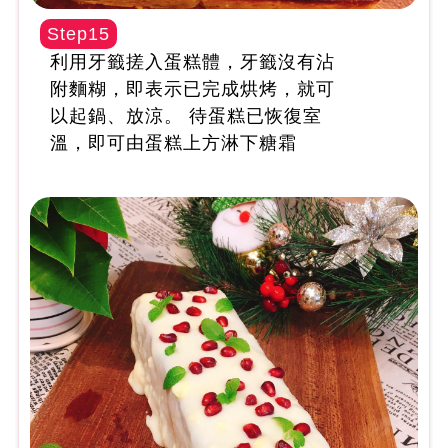
Step15
利用牙籤搓入蛋糕體，牙籤沒有沾
附麵糊，即表示已完成烘烤，就可
以起鍋、放涼。 待蛋糕已恢復室
溫，即可由蛋糕上方淋下糖霜