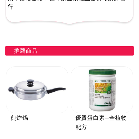
行
推薦商品
煎炸鍋
優質蛋白素─全植物
配方