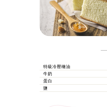
特級冷壓橄油
牛奶
蛋白
鹽