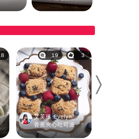
18
19
3
9
Next
艾芙琳 Evelyn
簡秝妍 
香蕉夾心吐司派
舒芙蕾