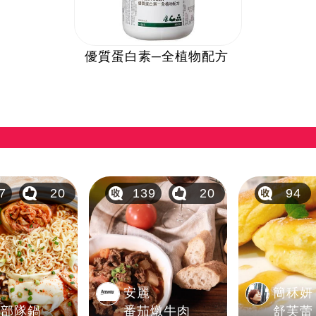
優質蛋白素─全植物配方
7
20
139
20
94
麗
安麗
簡秝妍
式部隊鍋
番茄燉牛肉
舒芙蕾