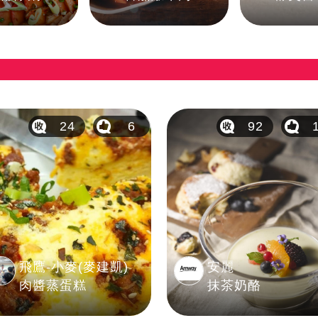
24
6
92
飛鷹-小麥(麥建凱)
安麗
肉醬蒸蛋糕
抹茶奶酪