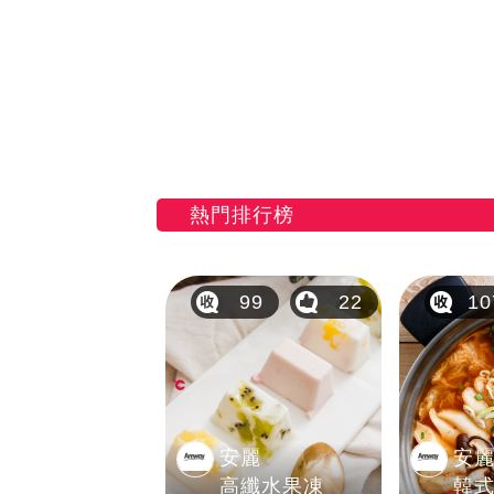
熱門排行榜
99
22
10
安麗
安
高纖水果凍
韓