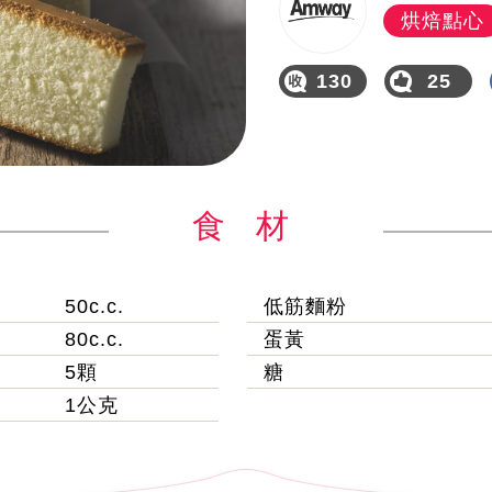
烘焙點心
130
25
食 材
50c.c.
低筋麵粉
80c.c.
蛋黃
5顆
糖
1公克