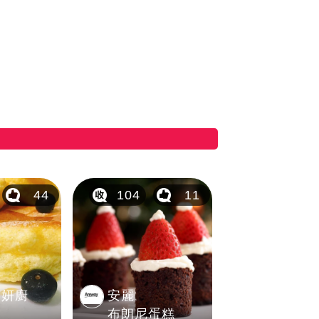
44
104
11
 妍廚
安麗
布朗尼蛋糕