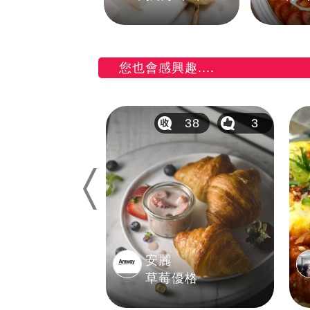
您也會感興趣....
130
25
38
3
Previous
安麗
味蛋糕
草莓優格