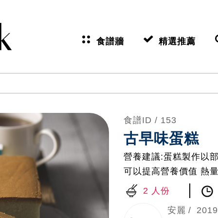
食譜牆
精選推薦
食譜ID /
153
古早味蛋糕
營養建議:蛋糕製作以
可以提高營養價值 熱量:1
2 人份
安麗
2019