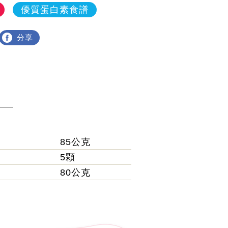
優質蛋白素食譜
分享
85公克
5顆
80公克