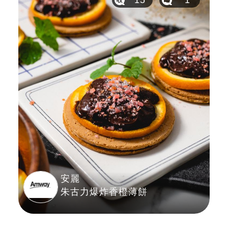
安麗
朱古力爆炸香橙薄餅