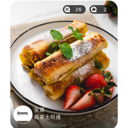
26
2
安麗
莓果土司捲