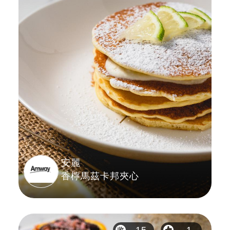
安麗
香檸馬茲卡邦夾心
15
1