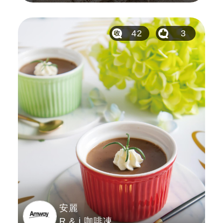
42
3
安麗
R & j 咖啡凍