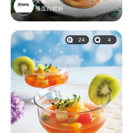
安麗
優蛋白鬆餅
24
4