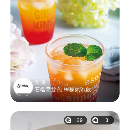
安麗
石榴果雙色 檸檬氣泡飲
29
3