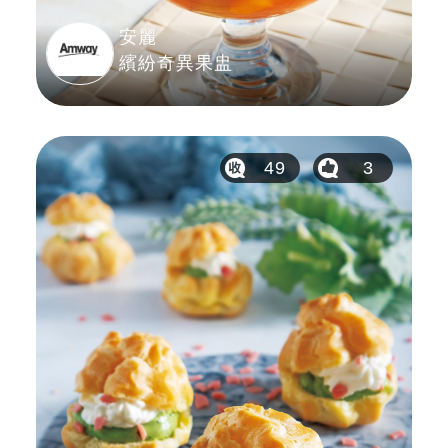
安麗
繽紛奇異果盅
49
3