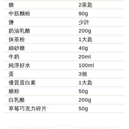
糖
2茶匙
中筋麵粉
90g
鹽
少許
奶油乳酪
200g
抹茶粉
1大匙
細砂糖
40g
牛奶
20ml
純淨好水
100ml
蛋
3個
優質蛋白素
1大匙
糖粉
50g
白乳酪
200g
草莓巧克力碎片
50g