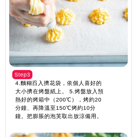
Step3
4.麵糊舀入擠花袋，依個人喜好的
大小擠在烤盤紙上。 5.烤盤放入預
熱好的烤箱中（200℃），烤約20
分鐘、再降溫至150℃烤約10分
鐘。把膨脹的泡芙取出放涼備用。