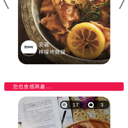
Previous
Nex
安麗
檸檬烤雞腿
您也會感興趣....
4
17
3