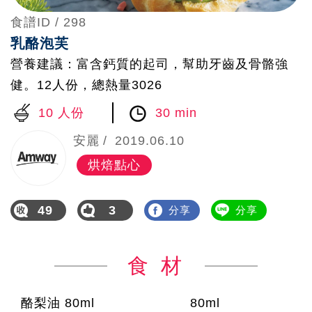
食譜ID /
298
乳酪泡芙
營養建議：富含鈣質的起司，幫助牙齒及骨骼強
健。12人份，總熱量3026
10 人份
30 min
安麗
2019.06.10
烘焙點心
49
3
分享
分享
食 材
酪梨油 80ml
80ml