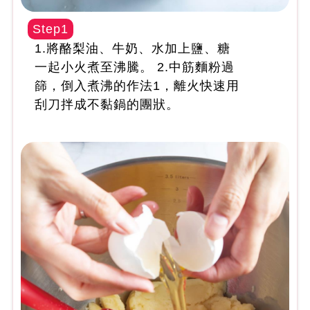
Step1
1.將酪梨油、牛奶、水加上鹽、糖
一起小火煮至沸騰。 2.中筋麵粉過
篩，倒入煮沸的作法1，離火快速用
刮刀拌成不黏鍋的團狀。