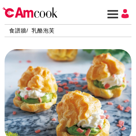
食譜牆
乳酪泡芙