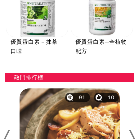
優質蛋白素－抹茶
優質蛋白素─全植物
口味
配方
熱門排行榜
12
91
10