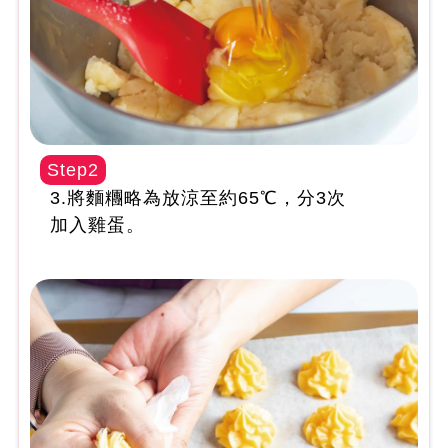
Step2
3.將麵糰略為放涼至約65℃，分3次
加入雞蛋。