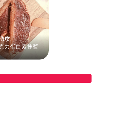
琇玟
克力蛋白素抹醬