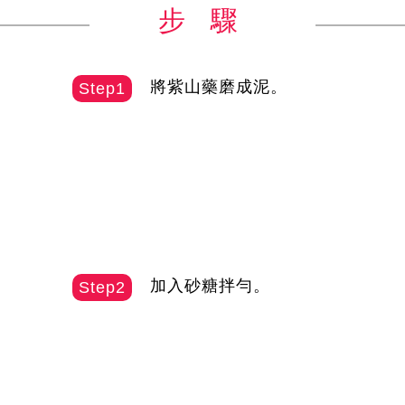
步 驟
將紫山藥磨成泥。
Step1
加入砂糖拌勻。
Step2