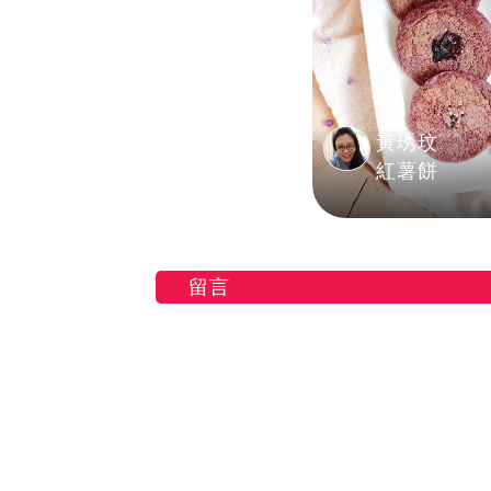
黃琇玟
紅薯餅
留言