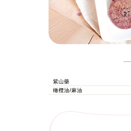
紫山藥
橄欖油/麻油