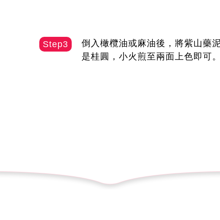
倒入橄欖油或麻油後，將紫山藥
Step3
是桂圓，小火煎至兩面上色即可