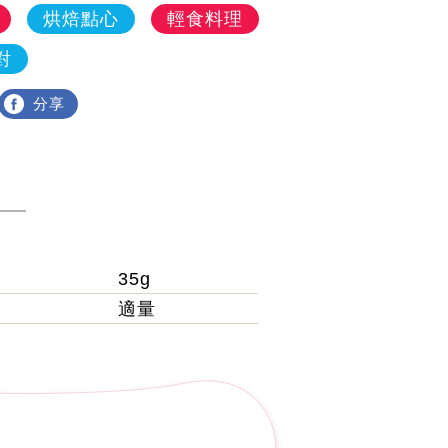
烘焙點心
輕食料理
對
分享
35g
適量