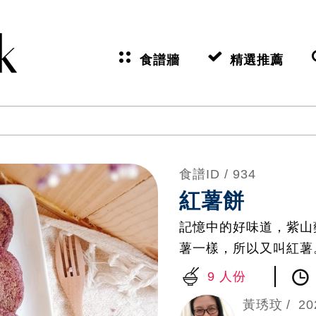
食譜牆
精選推薦
食譜ID /
934
紅薯餅
記憶中的好味道，紫山藥
薯一樣，所以又叫紅薯
9 人份
黃琇玟
20