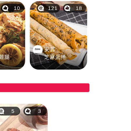
10
121
18
安麗
雞腿
芝麻蛋捲
5
3