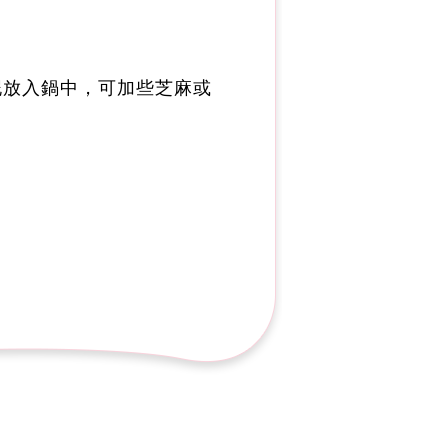
泥放入鍋中，可加些芝麻或
。