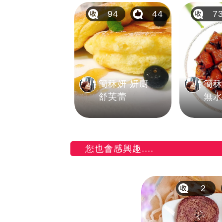
94
44
7
簡秝妍 妍廚
簡秝
舒芙蕾
無
您也會感興趣....
2