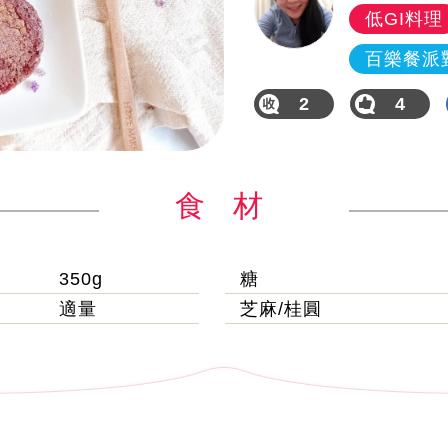
低GI料理
百樂餐派
2
4
食 材
350g
糖
適量
芝麻/桂圓