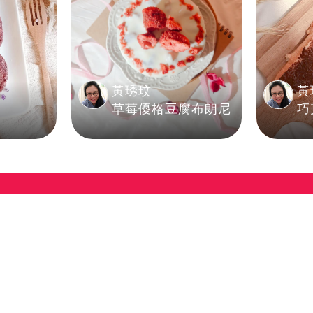
黃琇玟
黃
草莓優格豆腐布朗尼
巧