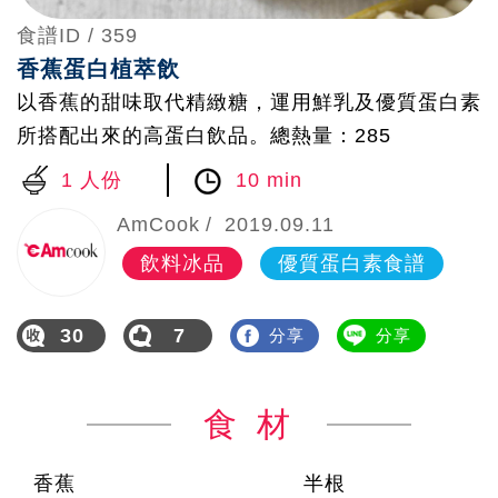
食譜ID /
359
香蕉蛋白植萃飲
以香蕉的甜味取代精緻糖，運用鮮乳及優質蛋白素
所搭配出來的高蛋白飲品。總熱量：285
1 人份
10 min
AmCook
2019.09.11
飲料冰品
優質蛋白素食譜
30
7
分享
分享
食 材
香蕉
半根