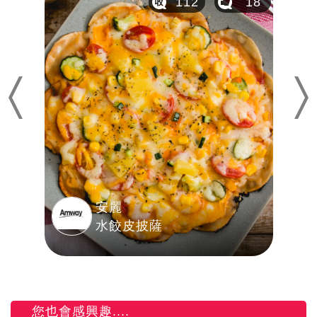
20
112
18
Previous
Nex
安麗
水餃皮披薩
您也會感興趣....