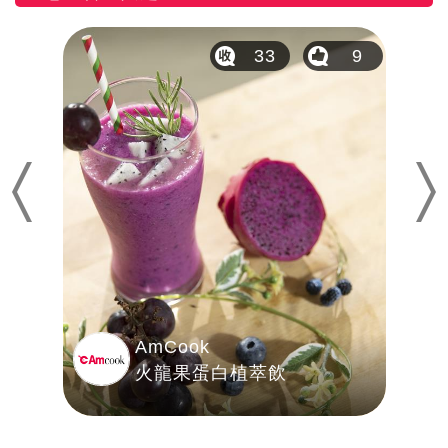
8
33
9
Previous
Nex
AmCook
火龍果蛋白植萃飲