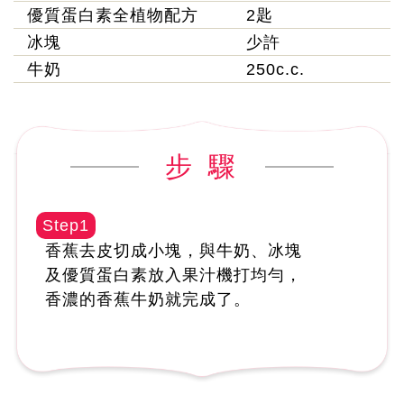
優質蛋白素全植物配方
2匙
冰塊
少許
牛奶
250c.c.
步 驟
Step1
香蕉去皮切成小塊，與牛奶、冰塊
及優質蛋白素放入果汁機打均勻，
香濃的香蕉牛奶就完成了。