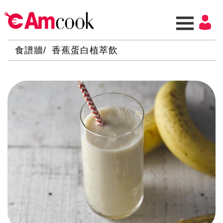
食譜牆
香蕉蛋白植萃飲