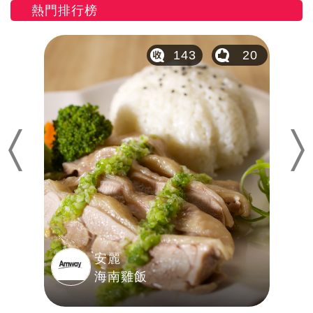
熱門排行榜
10
143
20
Previous
Nex
安麗
海南雞飯