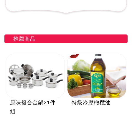
推薦商品
原味複合金鍋21件
特級冷壓橄欖油
組