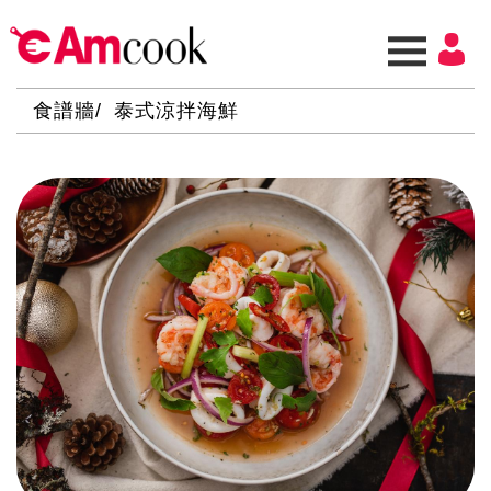
食譜牆
泰式涼拌海鮮