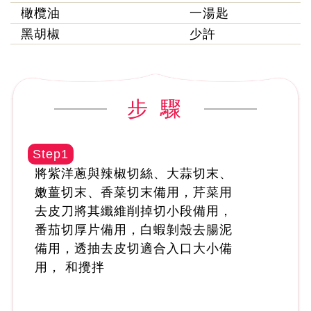
橄欖油
一湯匙
黑胡椒
少許
步 驟
Step1
將紫洋蔥與辣椒切絲、大蒜切末、
嫩薑切末、香菜切末備用，芹菜用
去皮刀將其纖維削掉切小段備用，
番茄切厚片備用，白蝦剝殼去腸泥
備用，透抽去皮切適合入口大小備
用， 和攪拌