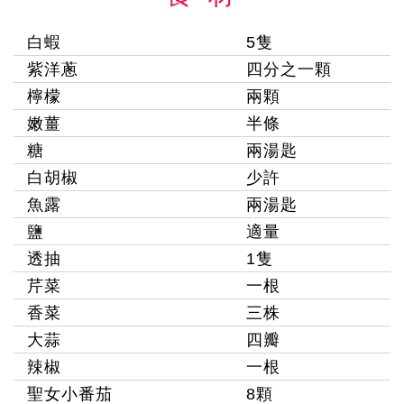
白蝦
5隻
紫洋蔥
四分之一顆
檸檬
兩顆
嫩薑
半條
糖
兩湯匙
白胡椒
少許
魚露
兩湯匙
鹽
適量
透抽
1隻
芹菜
一根
香菜
三株
大蒜
四瓣
辣椒
一根
聖女小番茄
8顆