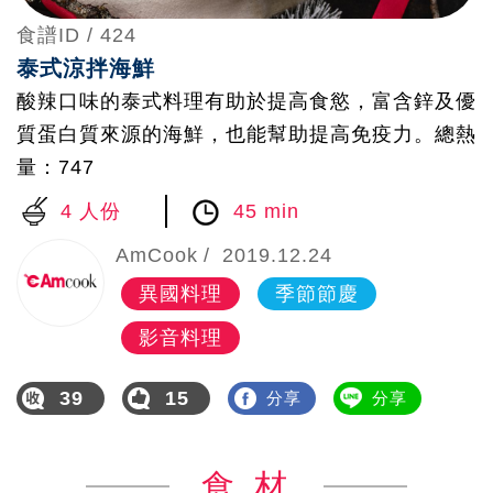
食譜ID /
424
泰式涼拌海鮮
酸辣口味的泰式料理有助於提高食慾，富含鋅及優
質蛋白質來源的海鮮，也能幫助提高免疫力。總熱
量：747
4 人份
45 min
AmCook
2019.12.24
異國料理
季節節慶
影音料理
39
15
分享
分享
食 材