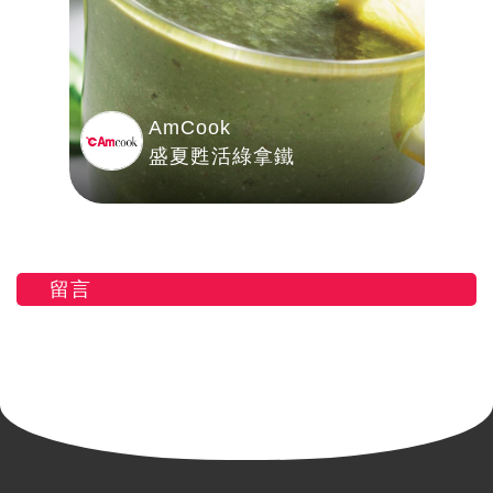
AmCook
盛夏甦活綠拿鐵
留言