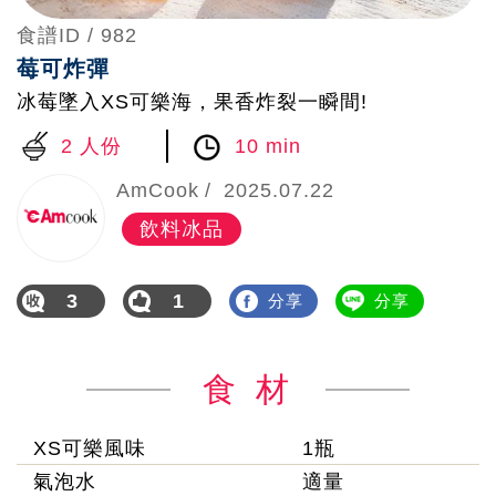
食譜ID /
982
莓可炸彈
冰莓墜入XS可樂海，果香炸裂一瞬間!
2 人份
10 min
AmCook
2025.07.22
飲料冰品
3
1
分享
分享
食 材
XS可樂風味
1瓶
氣泡水
適量