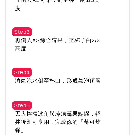
先倒入XS可樂，約至杯子的1/3高
度
Step3
再倒入XS綜合莓果，至杯子的2/3
高度
Step4
將氣泡水倒至杯口，形成氣泡頂層
Step5
丟入檸檬冰角與冷凍莓果點綴，輕
拌後即可享用，完成你的「莓可炸
彈」