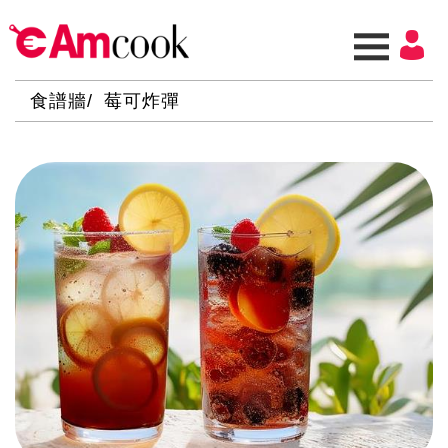
食譜牆
莓可炸彈