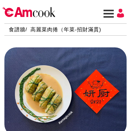
食譜牆
高麗菜肉捲（年菜-招財滿貫)