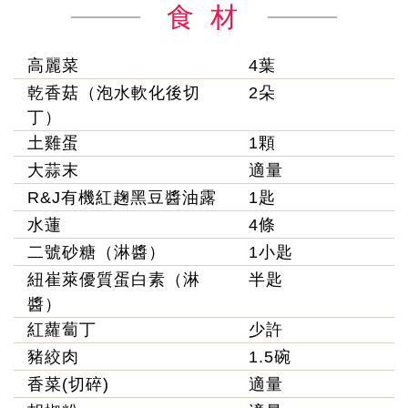
食 材
高麗菜
4葉
乾香菇（泡水軟化後切
2朵
丁）
土雞蛋
1顆
大蒜末
適量
R&J有機紅趜黑豆醬油露
1匙
水蓮
4條
二號砂糖（淋醬）
1小匙
紐崔萊優質蛋白素（淋
半匙
醬）
紅蘿蔔丁
少許
豬絞肉
1.5碗
香菜(切碎)
適量