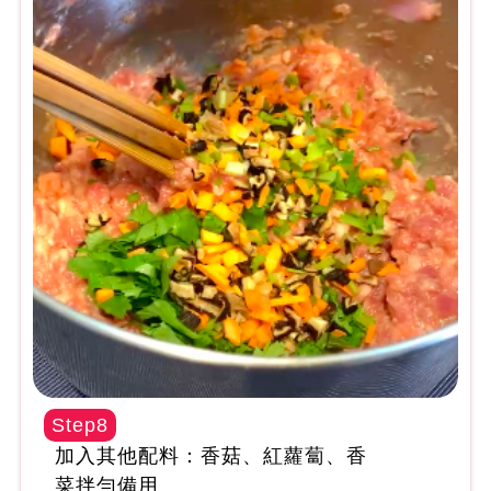
Step8
加入其他配料：香菇、紅蘿蔔、香
菜拌勻備用