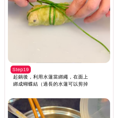
Step19
起鍋後，利用水蓮當綁繩，在面上
綁成蝴蝶結（過長的水蓮可以剪掉