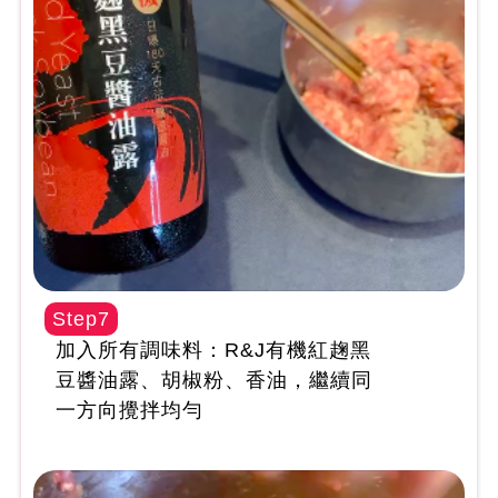
Step7
加入所有調味料：R&J有機紅趜黑
豆醬油露、胡椒粉、香油，繼續同
一方向攪拌均勻