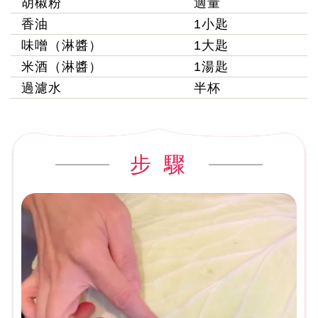
胡椒粉
適量
香油
1小匙
味噌（淋醬）
1大匙
米酒（淋醬）
1湯匙
過濾水
半杯
步 驟