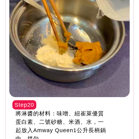
Step20
將淋醬的材料：味噌、紐崔萊優質
蛋白素、二號砂糖、米酒、水，一
起放入Amway Queen1公升長柄鍋
中，拌勻