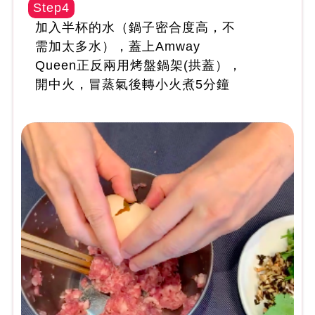
Step4
加入半杯的水（鍋子密合度高，不
需加太多水），蓋上Amway
Queen正反兩用烤盤鍋架(拱蓋），
開中火，冒蒸氣後轉小火煮5分鐘