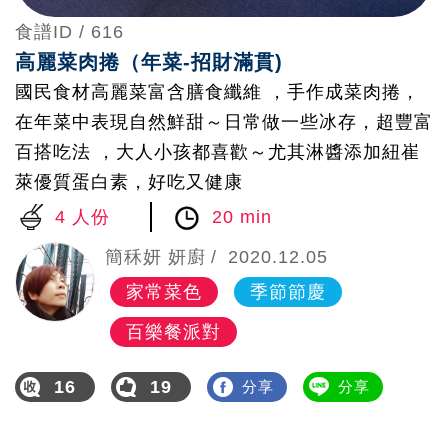
食譜ID /
616
高麗菜肉捲（年菜-招財滿貫)
國民食材高麗菜富含膳食纖維 ，手作成菜肉捲，
在年菜中表現自然鮮甜～日常做一些冰存，超豐富
百搭吃法 ，大人小孩都喜歡～尤其淋醬添加紐崔
萊優質蛋白素，好吃又健康
4 人份
20 min
簡秝妍 妍廚
2020.12.05
家常菜色
季節節慶
百樂餐派對
16
19
分享
分享