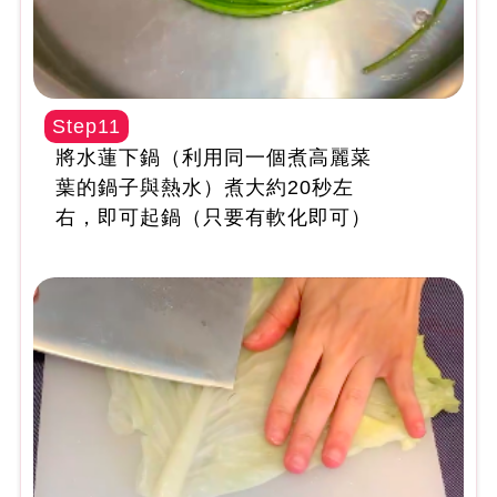
Step11
將水蓮下鍋（利用同一個煮高麗菜
葉的鍋子與熱水）煮大約20秒左
右，即可起鍋（只要有軟化即可）