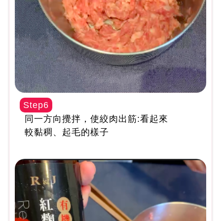
Step6
同一方向攪拌，使絞肉出筋:看起來
較黏稠、起毛的樣子