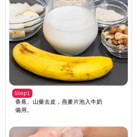
Step1
香蕉、山藥去皮，燕麥片泡入牛奶
備用。