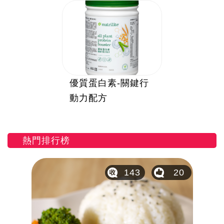
優質蛋白素-關鍵行
動力配方
熱門排行榜
29
143
20