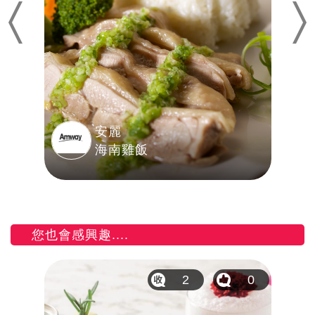
Previous
Nex
安麗
海南雞飯
您也會感興趣....
6
2
0