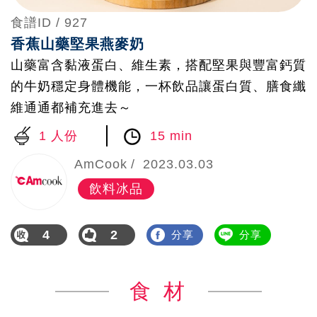
食譜ID /
927
香蕉山藥堅果燕麥奶
山藥富含黏液蛋白、維生素，搭配堅果與豐富鈣質
的牛奶穩定身體機能，一杯飲品讓蛋白質、膳食纖
維通通都補充進去～
1 人份
15 min
AmCook
2023.03.03
飲料冰品
4
2
分享
分享
食 材