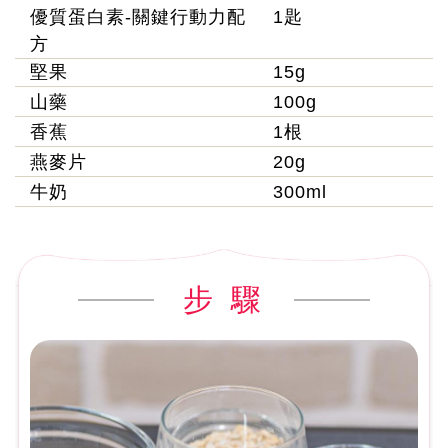
優質蛋白素-關鍵行動力配
1匙
方
堅果
15g
山藥
100g
香蕉
1根
燕麥片
20g
牛奶
300ml
步 驟