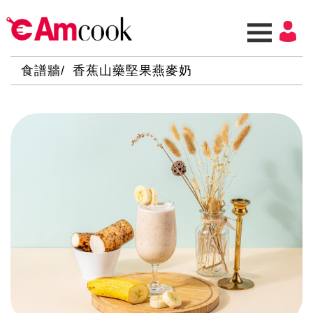
食譜牆
香蕉山藥堅果燕麥奶