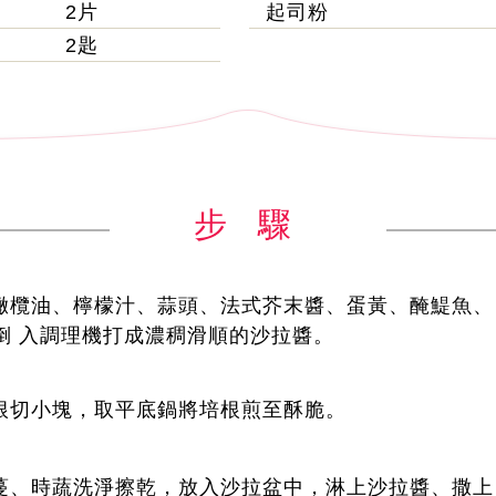
2片
起司粉
2匙
步 驟
將橄欖油、檸檬汁、蒜頭、法式芥末醬、蛋黃、醃鯷魚、
倒 入調理機打成濃稠滑順的沙拉醬。
培根切小塊，取平底鍋將培根煎至酥脆。
蘿蔓、時蔬洗淨擦乾，放入沙拉盆中，淋上沙拉醬、撒上