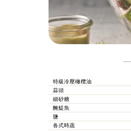
特級冷壓橄欖油
蒜頭
細砂糖
醃鯷魚
鹽
各式時蔬