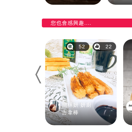
您也會感興趣....
64
3
52
22
Previous
簡秝妍 妍廚
番茄義大利麵
吉拿棒