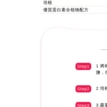
培根
優質蛋白素全植物配方
1 
Step1
鹽，
2 
Step2
3 
Step3