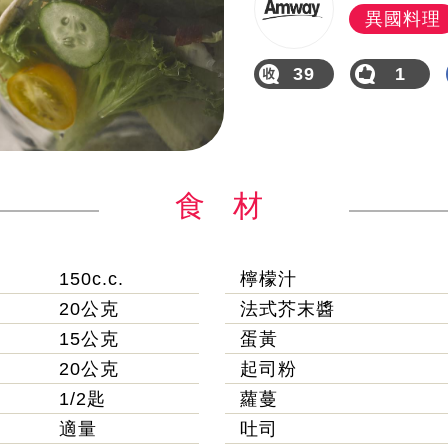
異國料理
39
1
食 材
150c.c.
檸檬汁
20公克
法式芥末醬
15公克
蛋黃
20公克
起司粉
1/2匙
蘿蔓
適量
吐司