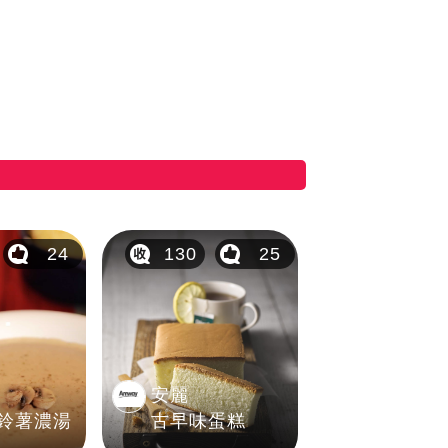
24
130
25
安麗
鈴薯濃湯
古早味蛋糕