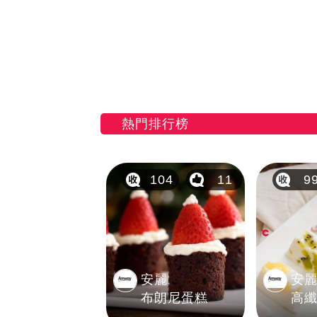
熱門排行榜
104
11
9
安麗
安
布朗尼蛋糕
高