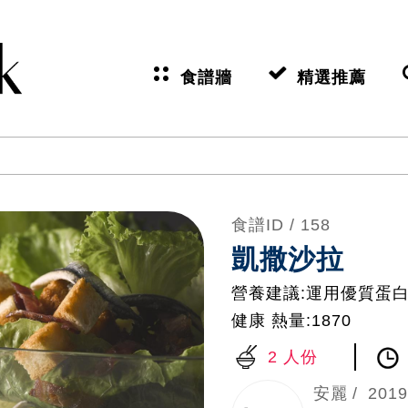
食譜牆
精選推薦
食譜ID /
158
凱撒沙拉
營養建議:運用優質蛋
健康 熱量:1870
2 人份
安麗
2019