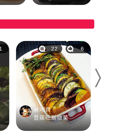
1
22
6
7
Next
林翊齊
安麗
普羅旺斯燉菜
普羅旺