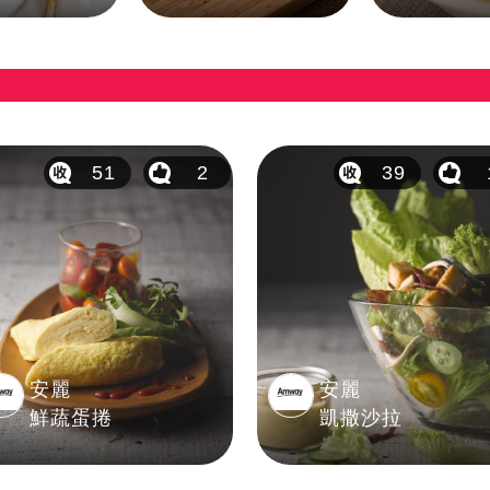
51
2
39
安麗
安麗
鮮蔬蛋捲
凱撒沙拉