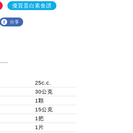
優質蛋白素食譜
分享
25c.c.
30公克
1顆
15公克
1把
1片