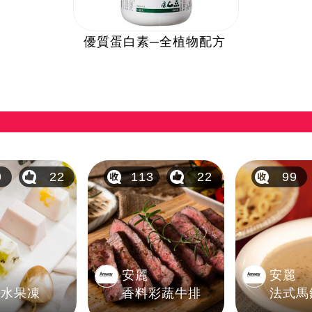
優質蛋白素─全植物配方
9
22
113
22
99
麗
安麗
安麗
纖水果凍
香料彩蔬牛排
法式馬