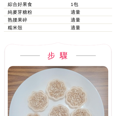
綜合好果食
1包
純麥芽糖粉
適量
熟腰果碎
適量
糯米殼
適量
步 驟