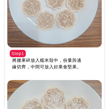
Step1
將腰果碎放入糯米殼中，份量與邊
緣切齊，中間可放入好果食堅果。