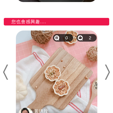
您也會感興趣....
14
0
2
Previous
Nex
黃琇玟