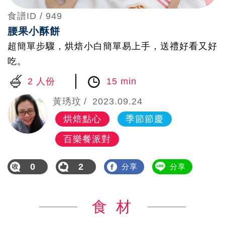
食譜ID /
949
腰果小酥餅
超簡單步驟，烘焙小白簡單易上手，送禮好看又好
吃。
2 人份
15 min
黃琇玟
2023.09.24
烘焙點心
季節節慶
百樂餐派對
0
2
分享
分享
食 材