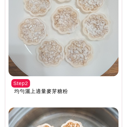
Step2
均勻灑上適量麥芽糖粉