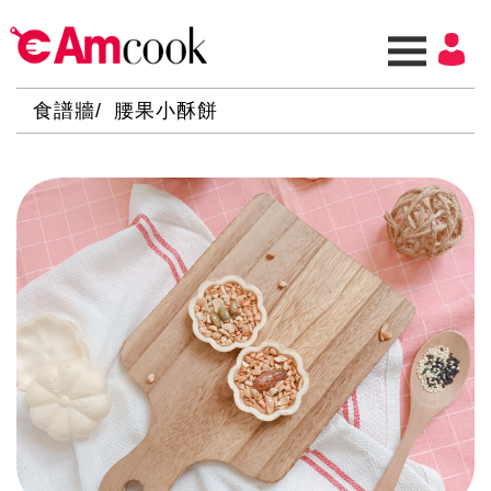
食譜牆
腰果小酥餅