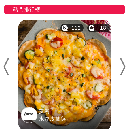
熱門排行榜
20
112
18
Previous
Nex
安麗
水餃皮披薩