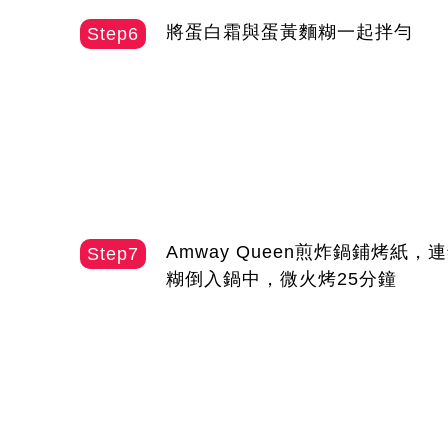
將蛋白霜與蛋黃麵糊一起拌勻
Step6
Amway Queen煎炸鍋鋪烤紙
Step7
糊倒入鍋中，微火烤25分鐘