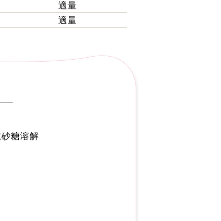
適量
適量
號砂糖溶解