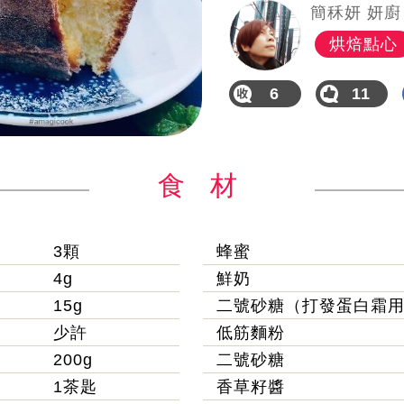
簡秝妍 妍廚
烘焙點心
6
11
食 材
3顆
蜂蜜
4g
鮮奶
15g
二號砂糖（打發蛋白霜
少許
低筋麵粉
200g
二號砂糖
1茶匙
香草籽醬