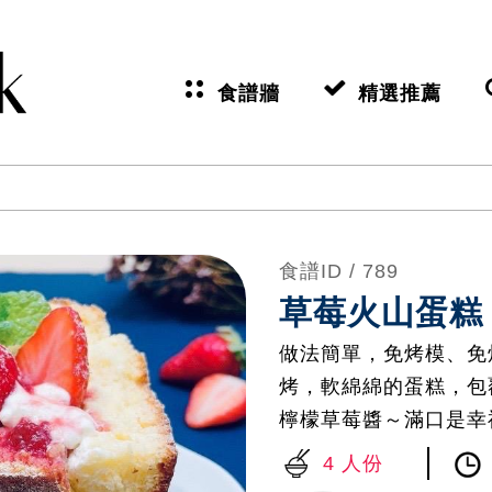
食譜牆
精選推薦
食譜ID /
789
草莓火山蛋糕
做法簡單，免烤模、免烤
烤，軟綿綿的蛋糕，包
檸檬草莓醬～滿口是幸
4 人份