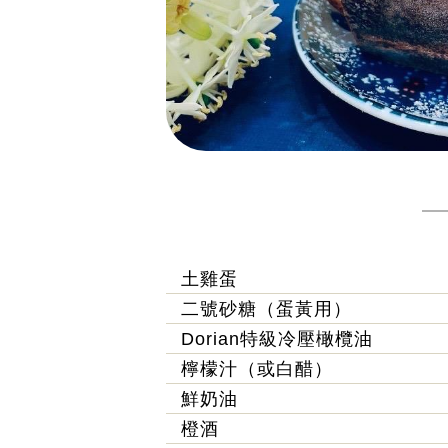
土雞蛋
二號砂糖（蛋黃用）
Dorian特級冷壓橄欖油
檸檬汁（或白醋）
鮮奶油
橙酒