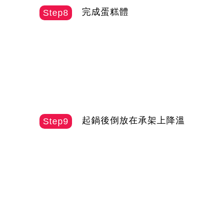
完成蛋糕體
Step8
起鍋後倒放在承架上降溫
Step9