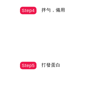
拌勻，備用
Step4
打發蛋白
Step5