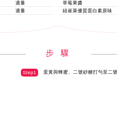
適量
草莓果醬
適量
紐崔萊優質蛋白素原味
步 驟
蛋黃與蜂蜜、二號砂糖打勻至二
Step1