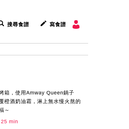
搜尋食譜
寫食譜
箱，使用Amway Queen鍋子
覆橙酒奶油霜，淋上無水慢火熬的
福～
25 min