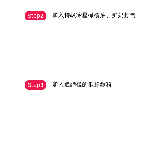
加入特級冷壓橄欖油、鮮奶打勻
Step2
加入過篩後的低筋麵粉
Step3