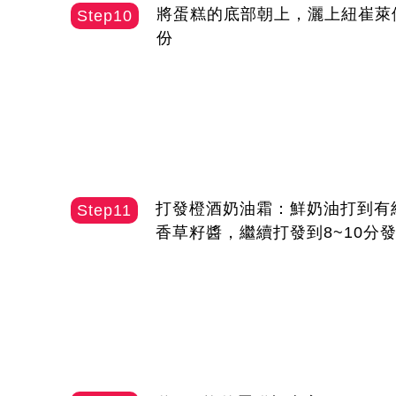
將蛋糕的底部朝上，灑上紐崔萊
Step10
份
打發橙酒奶油霜：鮮奶油打到有
Step11
香草籽醬，繼續打發到8~10分