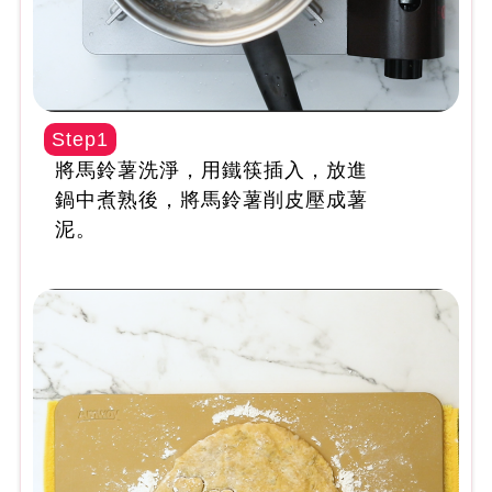
Step1
將馬鈴薯洗淨，用鐵筷插入，放進
鍋中煮熟後，將馬鈴薯削皮壓成薯
泥。