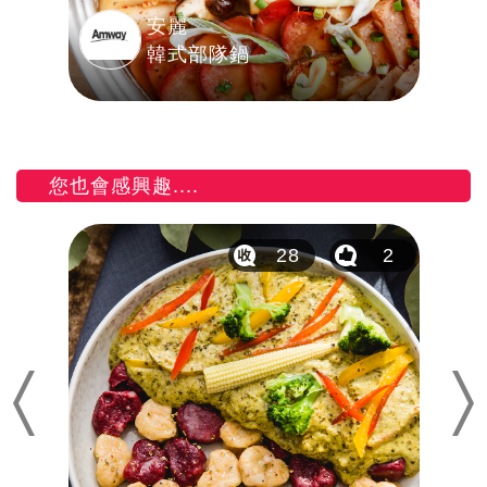
安麗
韓式部隊鍋
您也會感興趣....
4
28
2
Previous
Nex