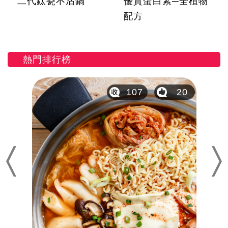
二代鈦瓷不沾鍋
優質蛋白素─全植物
配方
熱門排行榜
47
107
20
Previous
Nex