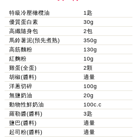
特級冷壓橄欖油
1匙
優質蛋白素
30g
高纖隨身包
2包
馬鈴薯泥(預先煮熟)
350g
高筋麵粉
130g
紅麴粉
10g
雞蛋(全蛋)
2顆
胡椒(醬料)
適量
洋蔥切碎
100g
無鹽奶油
20g
動物性鮮奶油
100c.c
羅勒醬(醬料)
3匙
鹽巴(醬料)
適量
起司粉(醬料)
適量