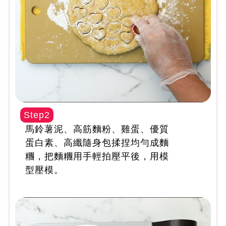
Step2
馬鈴薯泥、高筋麵粉、雞蛋、優質
蛋白素、高纖隨身包揉捏均勻成麵
糰，把麵糰用手輕拍壓平後，用模
型壓模。