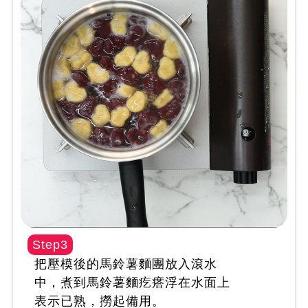
Step3
把壓模後的馬鈴薯麵團放入滾水
中，煮到馬鈴薯麵疙瘩浮在水面上
表示已熟，撈起備用。