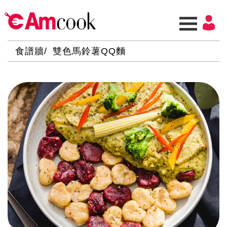
食譜牆
雙色馬鈴薯QQ麵