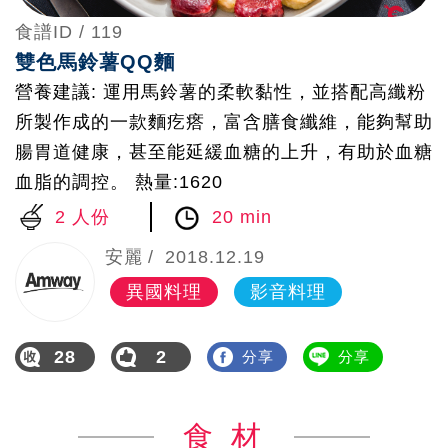
食譜ID /
119
雙色馬鈴薯QQ麵
營養建議: 運用馬鈴薯的柔軟黏性，並搭配高纖粉
所製作成的一款麵疙瘩，富含膳食纖維，能夠幫助
腸胃道健康，甚至能延緩血糖的上升，有助於血糖
血脂的調控。 熱量:1620
2 人份
20 min
安麗
2018.12.19
異國料理
影音料理
28
2
分享
分享
食 材