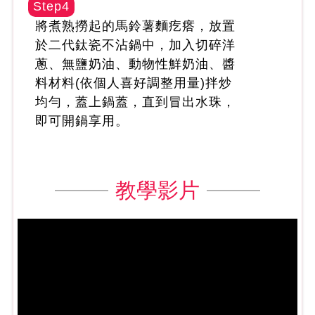
Step4
將煮熟撈起的馬鈴薯麵疙瘩，放置
於二代鈦瓷不沾鍋中，加入切碎洋
蔥、無鹽奶油、動物性鮮奶油、醬
料材料(依個人喜好調整用量)拌炒
均勻，蓋上鍋蓋，直到冒出水珠，
即可開鍋享用。
教學影片