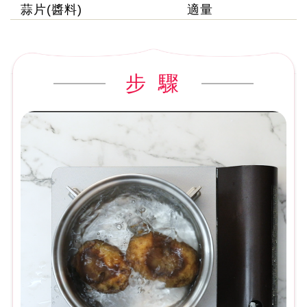
蒜片(醬料)
適量
步 驟