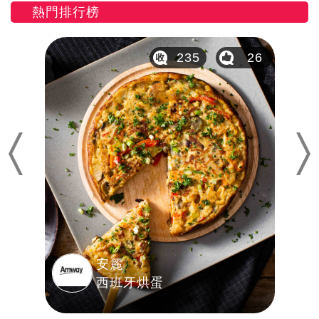
熱門排行榜
44
235
26
Previous
Nex
安麗
西班牙烘蛋