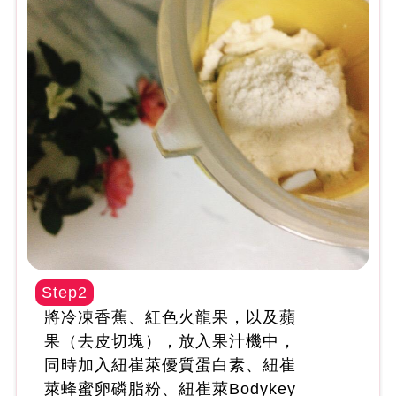
Step2
將冷凍香蕉、紅色火龍果，以及蘋
果（去皮切塊），放入果汁機中，
同時加入紐崔萊優質蛋白素、紐崔
萊蜂蜜卵磷脂粉、紐崔萊Bodykey