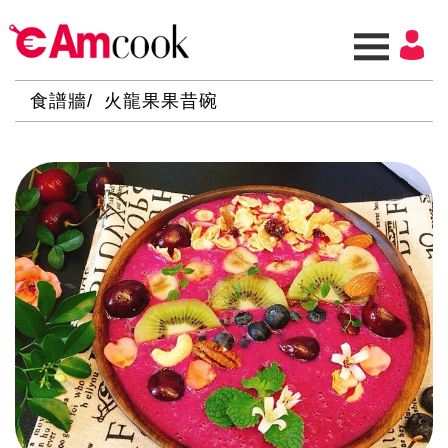
食譜牆
火龍果果昔碗