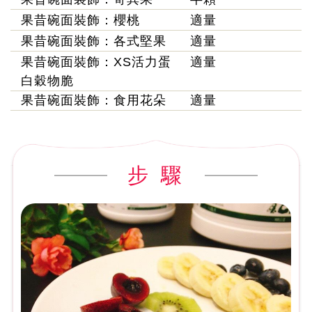
果昔碗面裝飾：櫻桃
適量
果昔碗面裝飾：各式堅果
適量
果昔碗面裝飾：XS活力蛋
適量
白穀物脆
果昔碗面裝飾：食用花朵
適量
步 驟