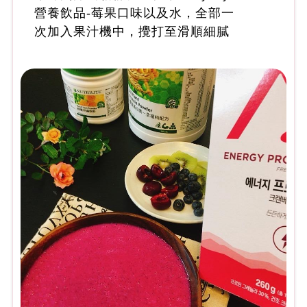
營養飲品-莓果口味以及水，全部一
次加入果汁機中，攪打至滑順細膩