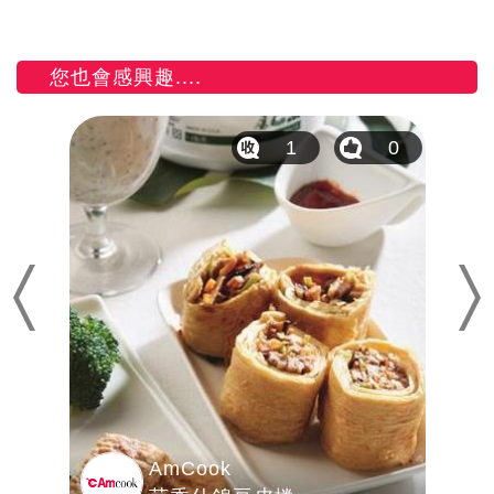
您也會感興趣....
15
1
0
Previous
Nex
AmCook