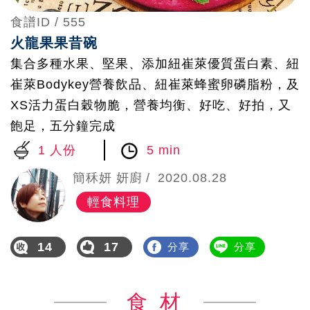
食譜ID /
555
火龍果果昔碗
集合多種水果、堅果、添加紐崔萊優質蛋白素、紐
崔萊Bodykey營養飲品、紐崔萊蜂蜜卵磷脂粉，及
XS活力蛋白穀物脆，營養均衡、好吃、好拍，又
飽足，五分鐘完成
1 人份
5 min
簡秝妍 妍廚
2020.08.28
輕食料理
14
17
分享
分享
食 材