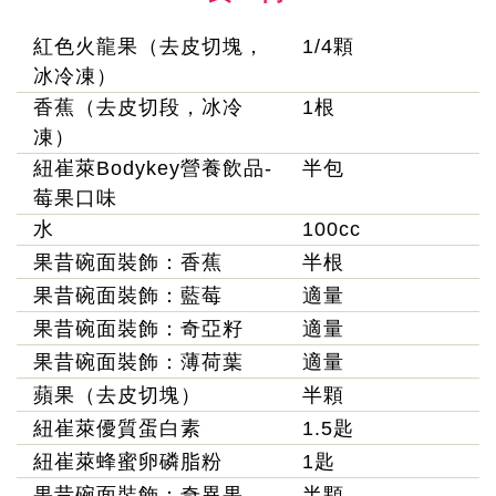
紅色火龍果（去皮切塊，
1/4顆
冰冷凍）
香蕉（去皮切段，冰冷
1根
凍）
紐崔萊Bodykey營養飲品-
半包
莓果口味
水
100cc
果昔碗面裝飾：香蕉
半根
果昔碗面裝飾：藍莓
適量
果昔碗面裝飾：奇亞籽
適量
果昔碗面裝飾：薄荷葉
適量
蘋果（去皮切塊）
半顆
紐崔萊優質蛋白素
1.5匙
紐崔萊蜂蜜卵磷脂粉
1匙
果昔碗面裝飾：奇異果
半顆