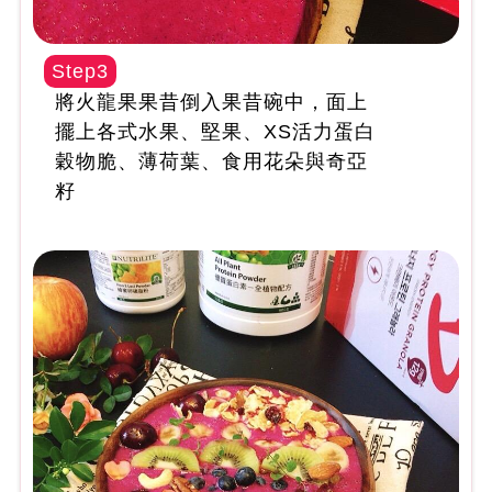
Step3
將火龍果果昔倒入果昔碗中，面上
擺上各式水果、堅果、XS活力蛋白
穀物脆、薄荷葉、食用花朵與奇亞
籽