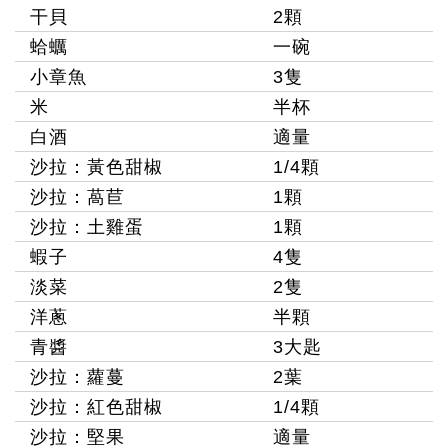
干貝
2顆
蛤蠣
一碗
小章魚
3隻
米
半杯
白酒
適量
沙拉：黃色甜椒
1/4顆
沙拉：萵苣
1顆
沙拉：土雞蛋
1顆
蝦子
4隻
淡菜
2隻
洋蔥
半顆
青醬
3大匙
沙拉：蘿蔓
2葉
沙拉：紅色甜椒
1/4顆
沙拉：堅果
適量