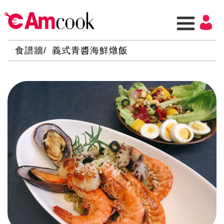
食譜牆
義式青醬海鮮燉飯