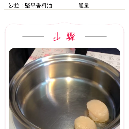
沙拉：堅果香料油
適量
步 驟