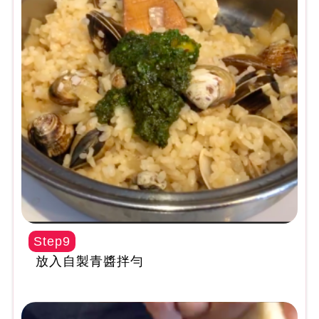
Step9
放入自製青醬拌勻