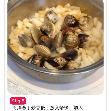
Step5
將洋蔥丁炒香後，放入蛤蠣，加入