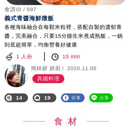
食譜ID /
597
義式青醬海鮮燉飯
各種海味融合在每顆米粒裡，搭配自製的濃郁青
醬，完美融合，只要15分鐘生米煮成熟飯，一鍋
到底超簡單，均衡營養好健康
1 人份
15 min
簡秝妍 妍廚
2020.11.05
異國料理
14
19
分享
分享
食 材