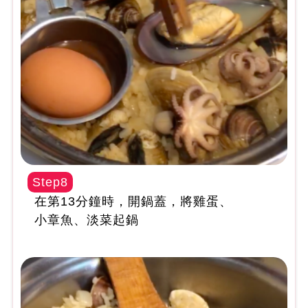
Step8
在第13分鐘時，開鍋蓋，將雞蛋、
小章魚、淡菜起鍋