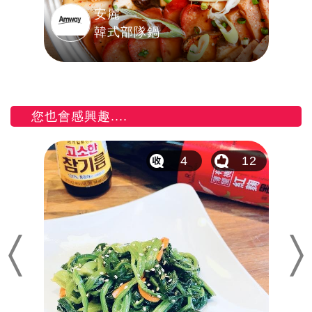
安麗
韓式部隊鍋
您也會感興趣....
15
4
12
Previous
Nex