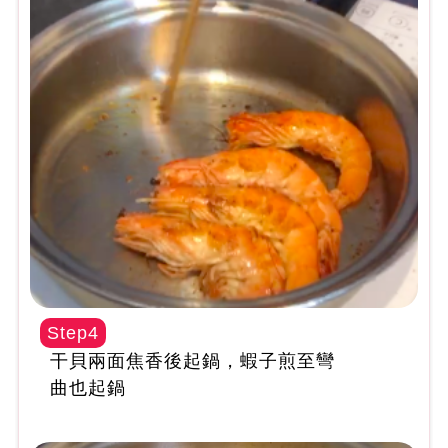
Step4
干貝兩面焦香後起鍋，蝦子煎至彎
曲也起鍋