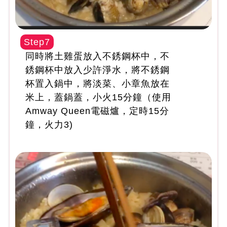
Step7
同時將土雞蛋放入不銹鋼杯中，不
銹鋼杯中放入少許淨水，將不銹鋼
杯置入鍋中，將淡菜、小章魚放在
米上，蓋鍋蓋，小火15分鐘（使用
Amway Queen電磁爐，定時15分
鐘，火力3)