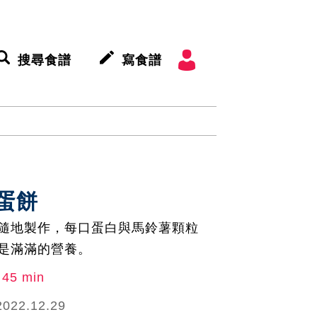
搜尋食譜
寫食譜
蛋餅
隨地製作，每口蛋白與馬鈴薯顆粒
是滿滿的營養。
45 min
2022.12.29