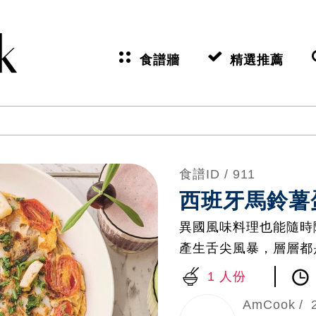
食譜牆
精選推薦
食譜ID /
911
西班牙馬鈴薯
異國風味料理也能隨時
產生舌尖風暴，層層都
1 人份
AmCook