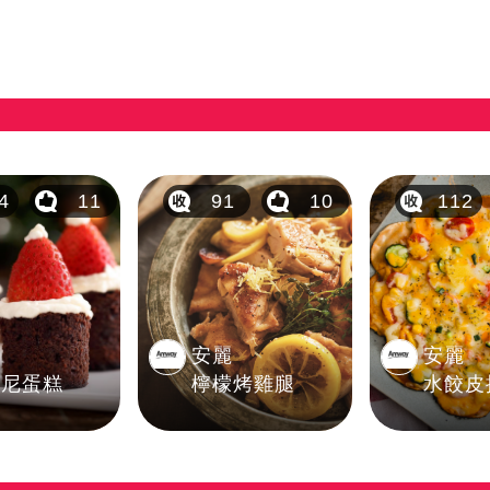
4
11
91
10
112
麗
安麗
安麗
朗尼蛋糕
檸檬烤雞腿
水餃皮