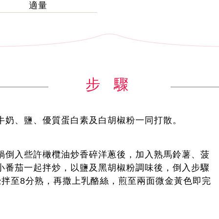
適量
步 驟
牛奶、鹽、優質蛋白素及白胡椒粉一同打散。
鍋倒入些許橄欖油炒香碎洋蔥後，加入熟馬鈴薯、菠
小番茄一起拌炒，以鹽及黑胡椒粉調味後，倒入步驟
攪拌至8分熟，再撒上乳酪絲，煎至兩面微金黃色即完