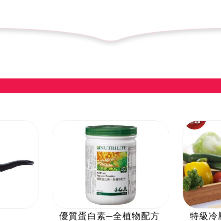
優質蛋白素─全植物配方
特級冷