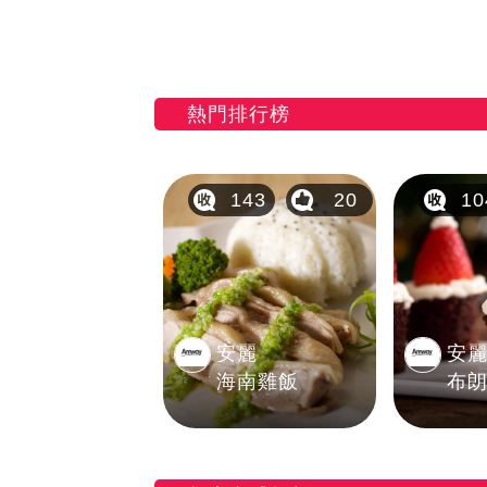
熱門排行榜
143
20
10
安麗
安
海南雞飯
布