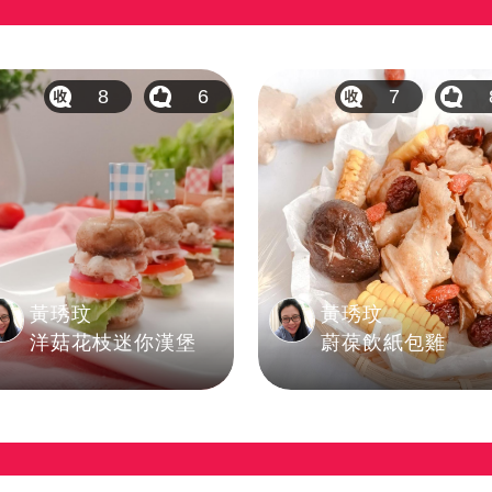
8
6
7
黃琇玟
黃琇玟
洋菇花枝迷你漢堡
蔚葆飲紙包雞