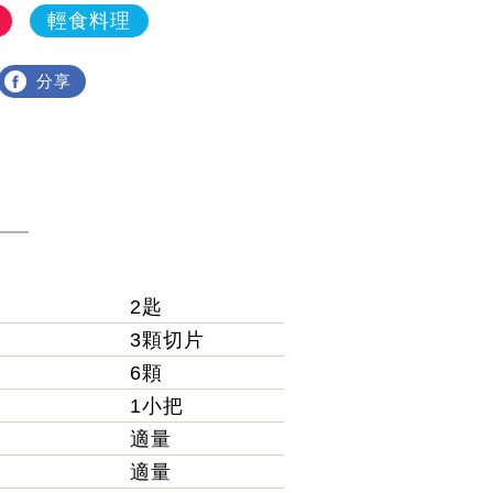
輕食料理
分享
方
2匙
3顆切片
6顆
1小把
適量
適量