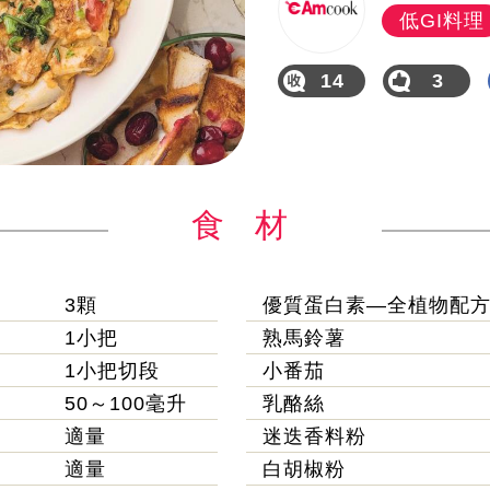
低GI料理
14
3
食 材
3顆
優質蛋白素—全植物配
1小把
熟馬鈴薯
1小把切段
小番茄
50～100毫升
乳酪絲
適量
迷迭香料粉
適量
白胡椒粉