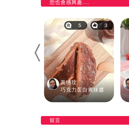
您也會感興趣....
1
2
5
3
Previous
玟
黃琇玟
青椒丼
巧克力蛋白素抹醬
留言