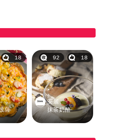
18
92
18
安麗
披薩
抹茶奶酪