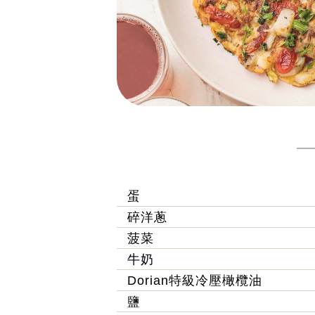
蛋
碎洋蔥
菠菜
牛奶
Dorian特級冷壓橄欖油
鹽