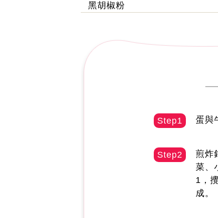
黑胡椒粉
蛋與
Step1
煎炸
Step2
菜、
1，
成。