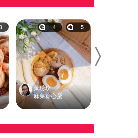
8
4
5
6
Next
黃琇玟
簡秝妍 
麻藥糖心蛋
夏日海