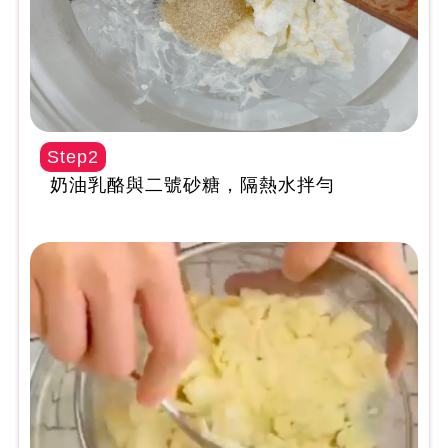
Step2
奶油乳酪與二號砂糖，隔熱水拌勻