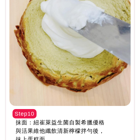
Step10
抹面：紐崔萊益生菌自製希臘優格
與活果維他纖飲清新檸檬拌勻後，
抹上蛋糕面