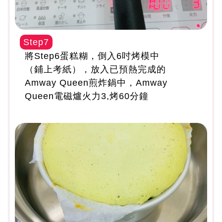
Step7
將Step6蛋糕糊，倒入6吋烤模中
（鋪上考紙），放入已預熱完成的
Amway Queen煎炸鍋中，Amway
Queen電磁爐火力3,烤60分鐘