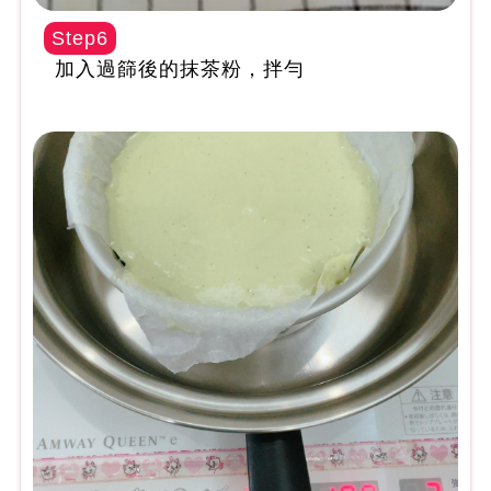
Step6
加入過篩後的抹茶粉，拌勻