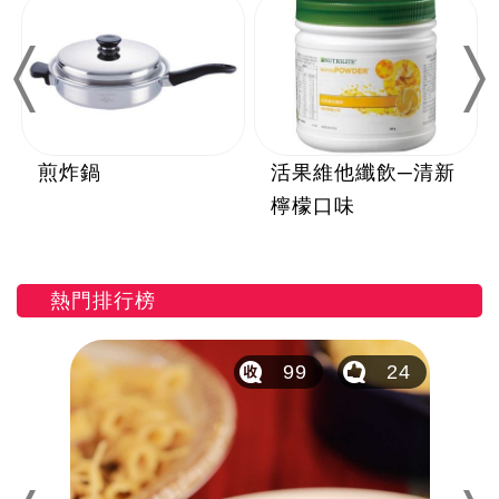
Previous
Nex
煎炸鍋
活果維他纖飲─清新
檸檬口味
熱門排行榜
12
99
24