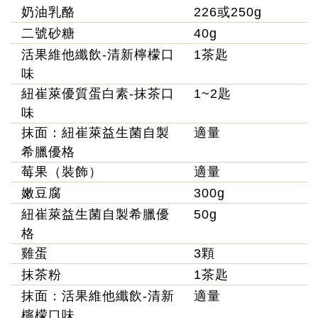
奶油乳酪
226或250g
二號砂糖
40g
活果維他纖飲-清新檸檬口
1茶匙
味
紐崔萊優質蛋白素-抹茶口
1~2匙
味
抹面：紐崔萊益生菌自製
適量
希臘優格
莓果（裝飾）
適量
嫩豆腐
300g
紐崔萊益生菌自製希臘優
50g
格
雞蛋
3顆
抹茶粉
1茶匙
抹面：活果維他纖飲-清新
適量
檸檬口味