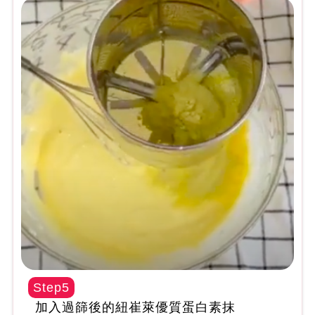
Step5
加入過篩後的紐崔萊優質蛋白素抹