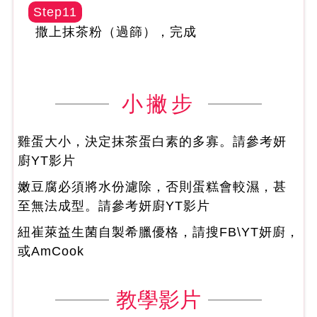
Step11
撒上抹茶粉（過篩），完成
小撇步
雞蛋大小，決定抹茶蛋白素的多寡。請參考妍
廚YT影片
嫩豆腐必須將水份濾除，否則蛋糕會較濕，甚
至無法成型。請參考妍廚YT影片
紐崔萊益生菌自製希臘優格，請搜FB\YT妍廚，
或AmCook
教學影片