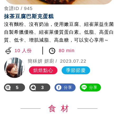
食譜ID /
945
抹茶豆腐巴斯克蛋糕
沒有麵粉、沒有奶油，使用嫩豆腐、紐崔萊益生菌
自製希臘優格、紐崔萊優質蛋白素。低脂、高蛋白
質、低卡、增肌減脂、高血糖，可以安心享用～
10 人份
80 min
簡秝妍 妍廚
2023.07.22
烘焙點心
季節節慶
5
3
分享
分享
食 材