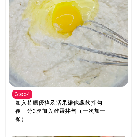
Step4
加入希臘優格及活果維他纖飲拌勻
後，分3次加入雞蛋拌勻（一次加一
顆）