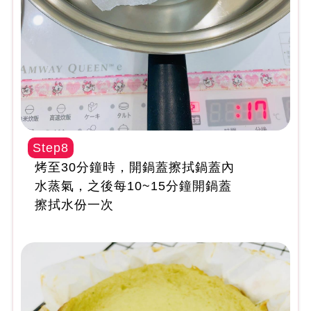
Step8
烤至30分鐘時，開鍋蓋擦拭鍋蓋內
水蒸氣，之後每10~15分鐘開鍋蓋
擦拭水份一次