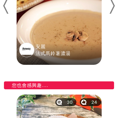
Previous
Nex
安麗
法式馬鈴薯濃湯
您也會感興趣....
11
30
24