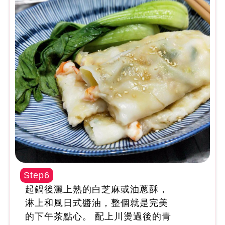
Step6
起鍋後灑上熟的白芝麻或油蔥酥，
淋上和風日式醬油，整個就是完美
的下午茶點心。 配上川燙過後的青