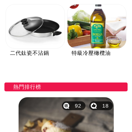
二代鈦瓷不沾鍋
特級冷壓橄欖油
熱門排行榜
44
92
18