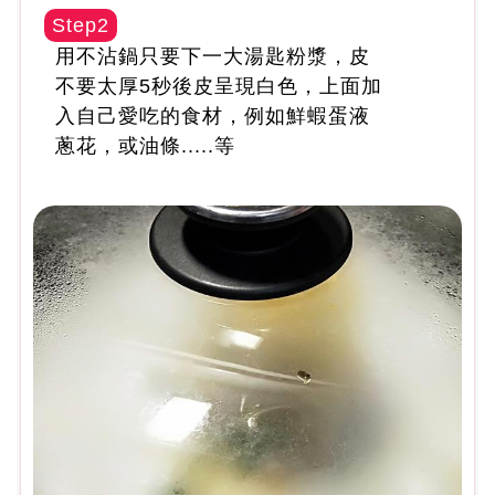
Step2
用不沾鍋只要下一大湯匙粉漿，皮
不要太厚5秒後皮呈現白色，上面加
入自己愛吃的食材，例如鮮蝦蛋液
蔥花，或油條.....等