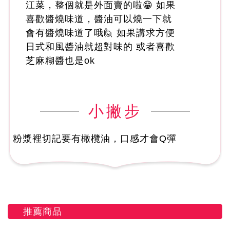
江菜，整個就是外面賣的啦😁 如果
喜歡醬燒味道，醬油可以燒一下就
會有醬燒味道了哦🙋 如果講求方便
日式和風醬油就超對味的 或者喜歡
芝麻糊醬也是ok
小撇步
粉漿裡切記要有橄欖油，口感才會Q彈
推薦商品