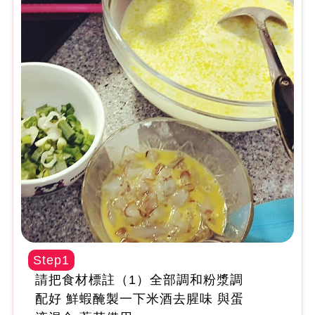
Step1
請把食材標註（1）全部調和粉漿調
配好 鮮蝦醃製一下米酒去腥味 與蛋