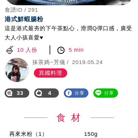
食譜ID /
291
港式鮮蝦腸粉
這是港式最夯的下午茶點心，滑潤Q彈口感，廣受
大人小孩喜愛♥
10 人份
5 min
抹茶媽~芳儀
2019.05.24
異國料理
33
4
分享
分享
食 材
再來米粉（1）
150g