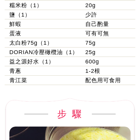
糯米粉（1）
20g
鹽（1）
少許
鮮蝦
自己酌量
蛋液
可有可無
太白粉75g（1）
75g
DORIAN冷壓橄欖油（1）
25g
益之源好水（1）
600g
青蔥
1-2根
青江菜
配色用可食用
步 驟