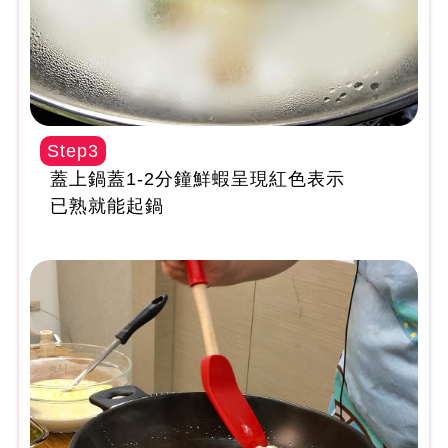
Step3
蓋上鍋蓋1-2分鐘鮮蝦呈現紅色表示
已熟就能起鍋