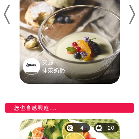
Previous
Nex
安麗
抹茶奶酪
您也會感興趣....
23
4
20