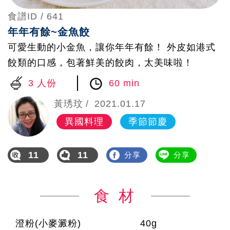
食譜ID /
641
年年有餘~金魚餃
可愛生動的小金魚，讓你年年有餘！ 外皮如港式
餃類的口感，包著鮮美的餃肉，太美味啦！
3 人份
60 min
黃琇玟
2021.01.17
異國料理
季節節慶
11
11
分享
分享
食 材
澄粉(小麥澱粉)
40g