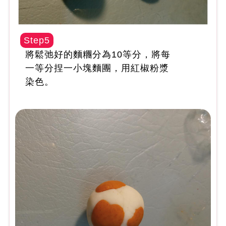
Step5
將鬆弛好的麵糰分為10等分，將每
一等分捏一小塊麵團，用紅椒粉漿
染色。