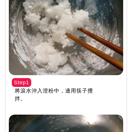
Step1
將滾水沖入澄粉中，邊用筷子攪
拌。