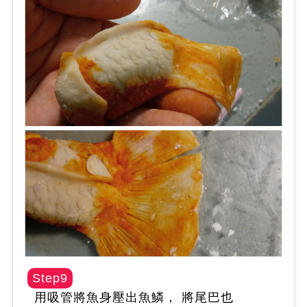
Step9
用吸管將魚身壓出魚鱗， 將尾巴也