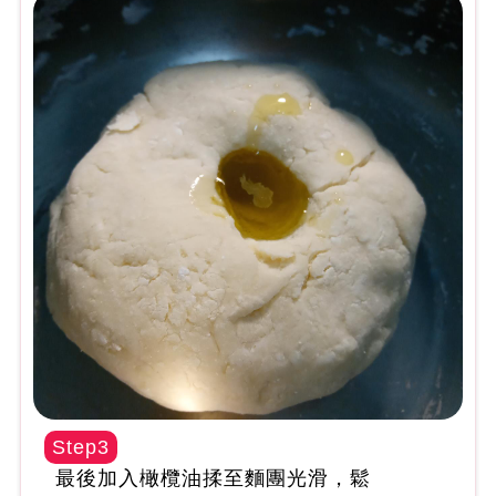
Step3
最後加入橄欖油揉至麵團光滑，鬆