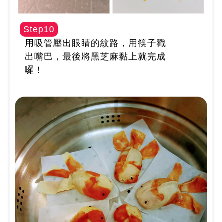
Step10
用吸管壓出眼睛的紋路，用筷子戳
出嘴巴，最後將黑芝麻黏上就完成
囉！