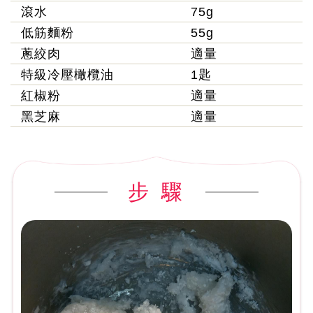
滾水
75g
低筋麵粉
55g
蔥絞肉
適量
特級冷壓橄欖油
1匙
紅椒粉
適量
黑芝麻
適量
步 驟