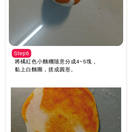
Step6
將橘紅色小麵糰隨意分成4~5塊，
黏上白麵團，搓成圓形。