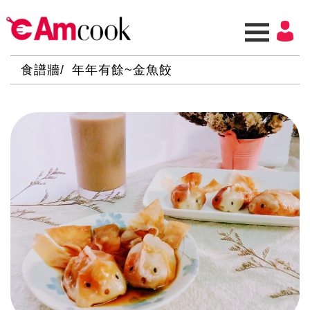
食譜牆
年年有餘~金魚餃