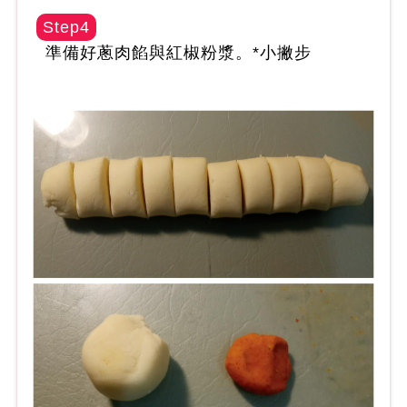
Step4
準備好蔥肉餡與紅椒粉漿。*小撇步