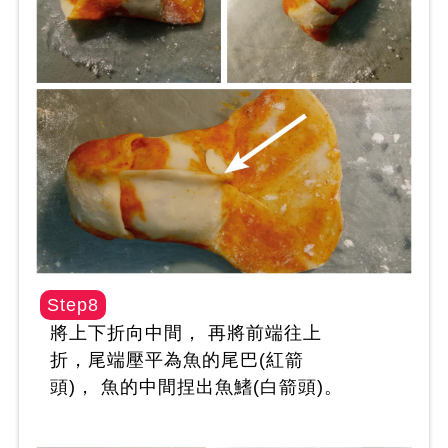
Step8
將上下折向中間， 再將前端往上
折，尾端壓平為魚的尾巴(紅箭
頭)， 魚的中間捏出魚鰭(白箭頭)。