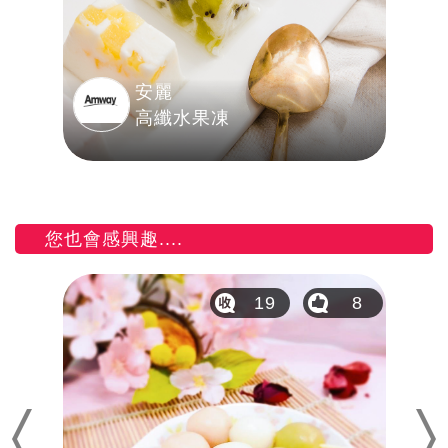
安麗
高纖水果凍
您也會感興趣....
6
19
8
Previous
Nex