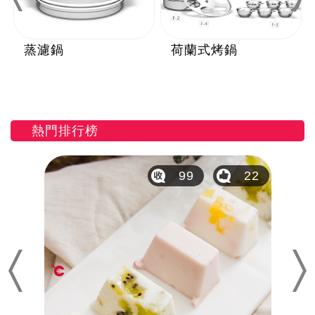
蒸濾鍋
荷蘭式烤鍋
熱門排行榜
29
99
22
Previous
Nex