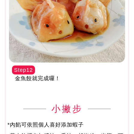
Step12
金魚餃就完成囉！
小撇步
*內餡可依照個人喜好添加蝦子