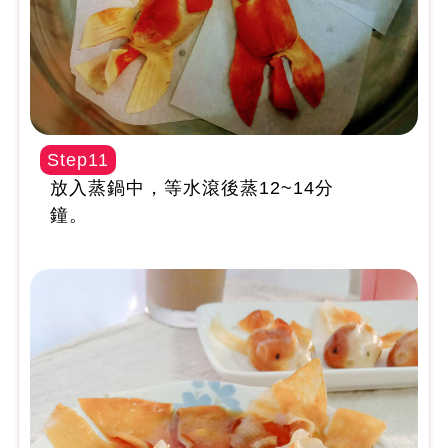
Step11
放入蒸鍋中，等水滾後蒸12~14分
鐘。