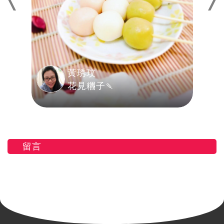
黃琇玟
花見糰子🍡
留言