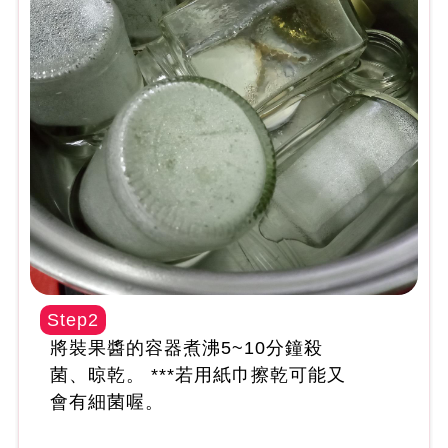
Step2
將裝果醬的容器煮沸5~10分鐘殺
菌、晾乾。 ***若用紙巾擦乾可能又
會有細菌喔。