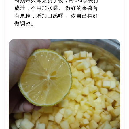
將蘋果與鳳梨切丁後，將1/3拿去打
成汁，不用加水喔。 做好的果醬會
有果粒，增加口感喔。 依自己喜好
做調整。