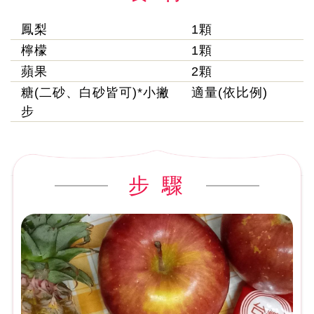
鳳梨
1顆
檸檬
1顆
蘋果
2顆
糖(二砂、白砂皆可)*小撇
適量(依比例)
步
步 驟