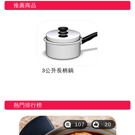
推薦商品
3公升長柄鍋
熱門排行榜
12
107
20