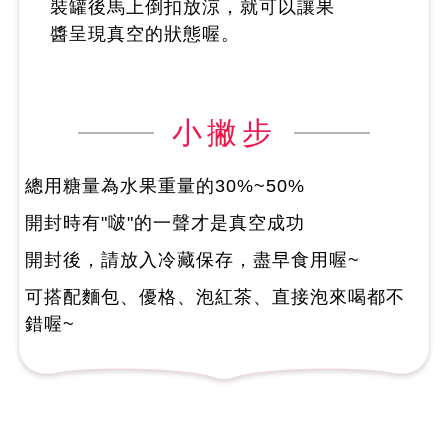
裝罐後馬上倒扣放涼，就可以讓果
醬呈現真空的狀態喔。
小撇步
總用糖量為水果重量的30%~50%
開封時有"啵"的一聲才是真空成功
開封後，請放入冷藏保存，盡早食用喔~
可搭配麵包、優格、泡紅茶、直接泡來喝都不
錯喔~