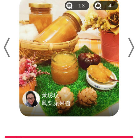
1
13
4
Previous
Nex
黃琇玟
鳳梨蘋果醬