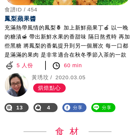
食譜ID /
454
鳳梨蘋果醬
充滿熱帶風情的鳳梨🍍 加上新鮮蘋果丁🍎 以一晚
的糖漬🍯 帶出新鮮水果的香甜味 隔日熬煮時 再加
些黑糖 將鳳梨的香氣提升到另一個層次 每一口都
是滿滿的果肉 是非常適合在秋冬季節入茶的一款
果醬 除了搭配麵包🍞 或沖泡成果茶的滋味也非常
5 人份
60 min
適合 刻意把鳳梨也切成小丁 蘋果香氣與鳳梨口感
黃琇玟
2020.03.05
交織成無比的美好
烘焙點心
13
4
分享
分享
食 材