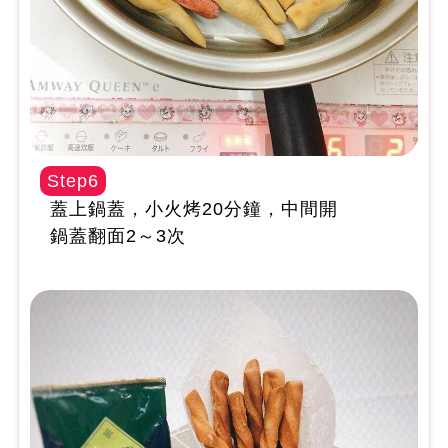
Step6
蓋上鍋蓋，小火烤20分鐘，中間開
鍋蓋翻面2～3次