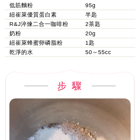
低筋麵粉
95g
紐崔萊優質蛋白素
半匙
R&J淬煉二合一咖啡粉
2茶匙
奶粉
20g
紐崔萊蜂蜜卵磷脂粉
1匙
乾淨的水
50～55cc
步 驟