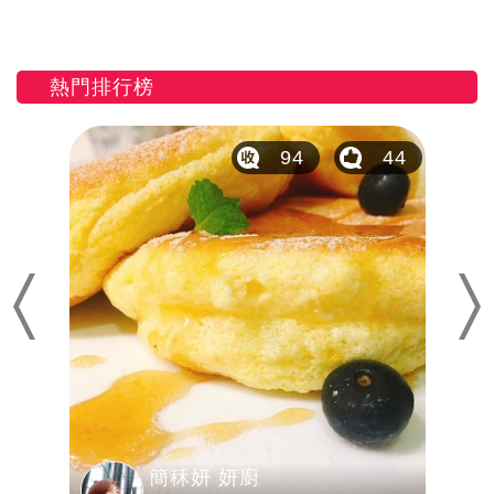
熱門排行榜
20
94
44
Previous
Nex
簡秝妍 妍廚