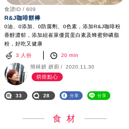
食譜ID /
609
R&J咖啡餅棒
0油、0添加、0防腐劑、0色素，添加R&J咖啡粉
香醇濃郁，添加紐崔萊優質蛋白素及蜂蜜卵磷脂
粉，好吃又健康
3 人份
20 min
簡秝妍 妍廚
2020.11.30
烘焙點心
33
28
分享
分享
食 材