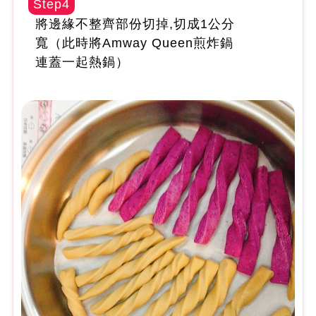
Step4
將邊緣不整齊部份切掉,切成1公分
寬（此時將Amway Queen煎炸鍋
連蓋一起熱鍋）