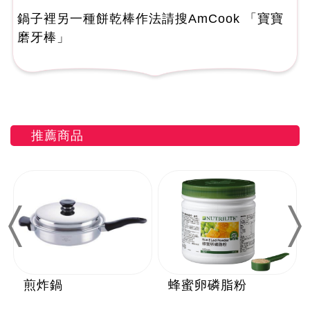
鍋子裡另一種餅乾棒作法請搜AmCook 「寶寶
磨牙棒」
推薦商品
Previous
Nex
煎炸鍋
蜂蜜卵磷脂粉