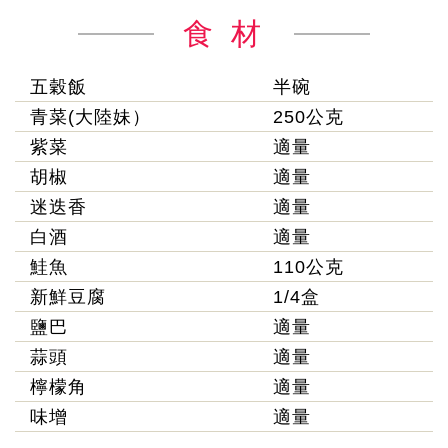
食 材
五穀飯
半碗
青菜(大陸妹）
250公克
紫菜
適量
胡椒
適量
迷迭香
適量
白酒
適量
鮭魚
110公克
新鮮豆腐
1/4盒
鹽巴
適量
蒜頭
適量
檸檬角
適量
味增
適量