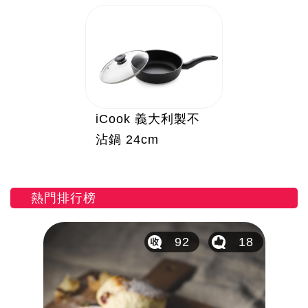
iCook 義大利製不
沾鍋 24cm
熱門排行榜
12
92
18