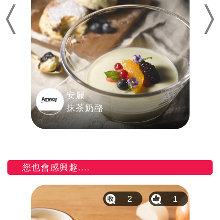
Previous
Nex
安麗
抹茶奶酪
您也會感興趣....
7
2
1