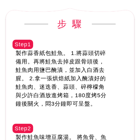
步 驟
Step1
製作蒜香紙包鮭魚。 1.將蒜頭切碎
備用。再將鮭魚去掉皮跟骨頭後，
鮭魚肉用鹽巴醃漬，並加入白酒去
腥。 2.拿一張烘焙紙加入醃漬好的
鮭魚肉、迷迭香、蒜頭、碎檸檬角
與少許白酒放進烤箱，180度烤5分
鐘後關火，悶3分鐘即可呈盤。
Step2
製作鮭魚味增豆腐湯。 將魚骨、魚