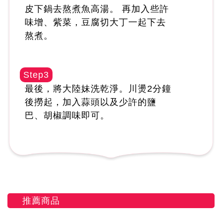
皮下鍋去熬煮魚高湯。 再加入些許
味增、紫菜，豆腐切大丁一起下去
熬煮。
Step3
最後，將大陸妹洗乾淨。川燙2分鐘
後撈起，加入蒜頭以及少許的鹽
巴、胡椒調味即可。
推薦商品