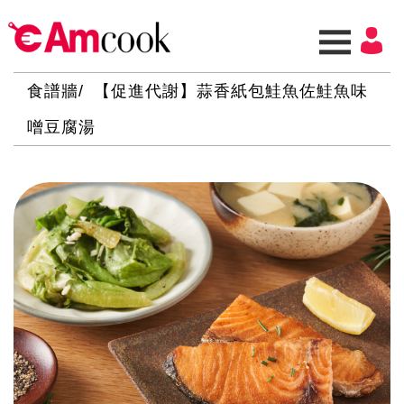
食譜牆
【促進代謝】蒜香紙包鮭魚佐鮭魚味
噌豆腐湯