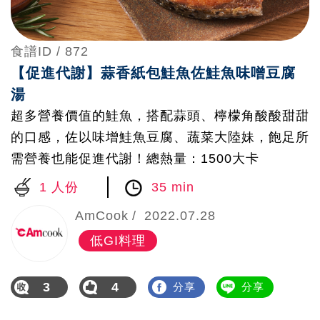
食譜ID /
872
【促進代謝】蒜香紙包鮭魚佐鮭魚味噌豆腐
湯
超多營養價值的鮭魚，搭配蒜頭、檸檬角酸酸甜甜
的口感，佐以味增鮭魚豆腐、蔬菜大陸妹，飽足所
需營養也能促進代謝！總熱量：1500大卡
1 人份
35 min
AmCook
2022.07.28
低GI料理
3
4
分享
分享