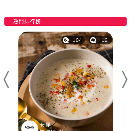
熱門排行榜
20
104
12
Previous
Nex
安麗