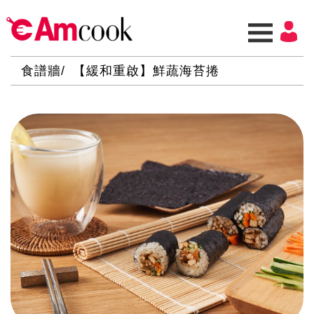
食譜牆
【緩和重啟】鮮蔬海苔捲