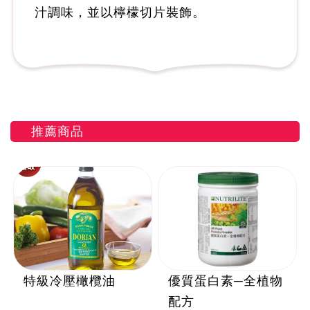
汁調味，並以檸檬切片裝飾。
推薦商品
特級冷壓橄欖油
優質蛋白素─全植物
配方