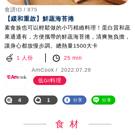
食譜ID /
875
【緩和重啟】鮮蔬海苔捲
素食族也可以輕鬆做的小巧精緻料理！蛋白質和蔬
果通通有，方便攜帶的鮮蔬海苔捲，清爽無負擔，
讓身心都放慢步調。總熱量1500大卡
1 人份
25 min
AmCook
2022.07.29
低GI料理
4
1
分享
分享
食 材