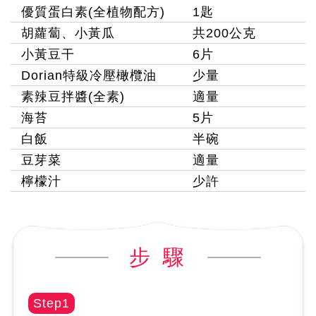
優質蛋白素(全植物配方)
1匙
胡蘿蔔、小黃瓜
共200公克
小黃豆干
6片
Dorian特級冷壓橄欖油
少量
素辣豆拌醬(全素)
適量
海苔
5片
白飯
半碗
豆芽菜
適量
檸檬汁
少許
步 驟
Step1