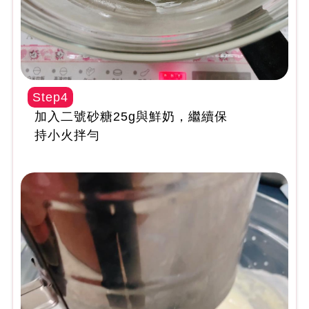
Step4
加入二號砂糖25g與鮮奶，繼續保
持小火拌勻