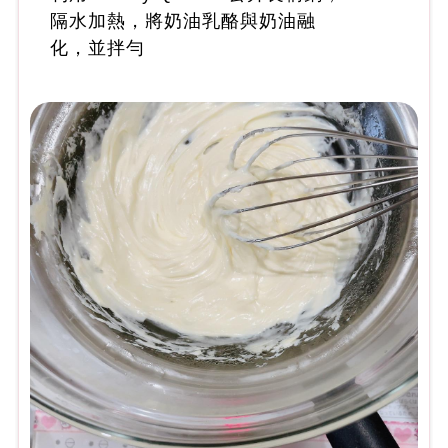
隔水加熱，將奶油乳酪與奶油融
化，並拌勻