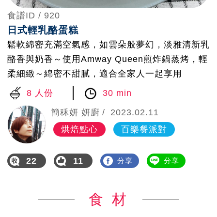
食譜ID /
920
日式輕乳酪蛋糕
鬆軟綿密充滿空氣感，如雲朵般夢幻，淡雅清新乳
酪香與奶香～使用Amway Queen煎炸鍋蒸烤，輕
柔細緻～綿密不甜膩，適合全家人一起享用
8 人份
30 min
簡秝妍 妍廚
2023.02.11
烘焙點心
百樂餐派對
22
11
分享
分享
食 材