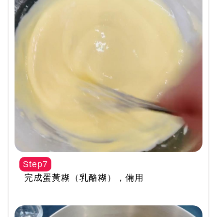
Step7
完成蛋黃糊（乳酪糊），備用