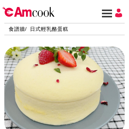
食譜牆
日式輕乳酪蛋糕