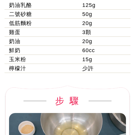
奶油乳酪
125g
二號砂糖
50g
低筋麵粉
20g
雞蛋
3顆
奶油
20g
鮮奶
60cc
玉米粉
15g
檸檬汁
少許
步 驟