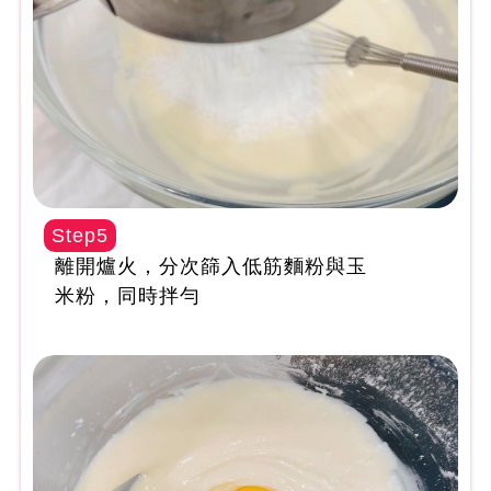
Step5
離開爐火，分次篩入低筋麵粉與玉
米粉，同時拌勻