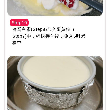
Step10
將蛋白霜(Step9)加入蛋黃糊（
Step7)中，輕快拌勻後，倒入6吋烤
模中