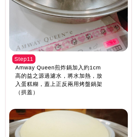
Step11
Amway Queen煎炸鍋加入約1cm
高的益之源過濾水，將水加熱，放
入蛋糕糊，蓋上正反兩用烤盤鍋架
（拱蓋）