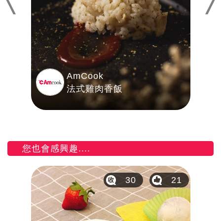
AmCook
法式雞肉香飯
您也會感興趣....
0
30
21