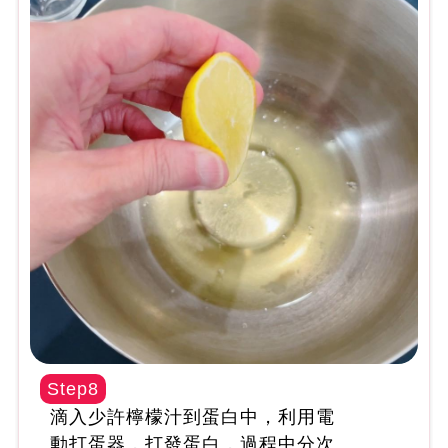
Step8
滴入少許檸檬汁到蛋白中，利用電
動打蛋器，打發蛋白，過程中分次