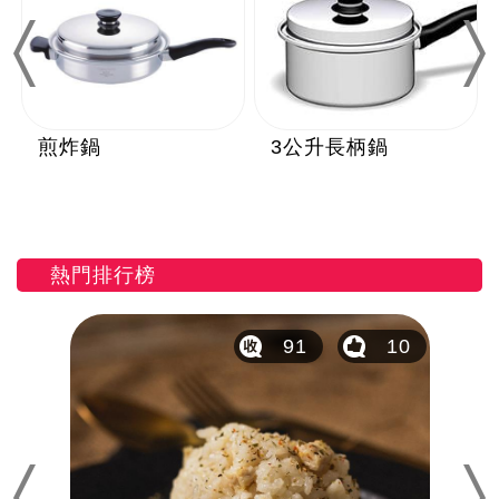
Previous
Nex
煎炸鍋
3公升長柄鍋
熱門排行榜
24
91
10
Previous
Nex