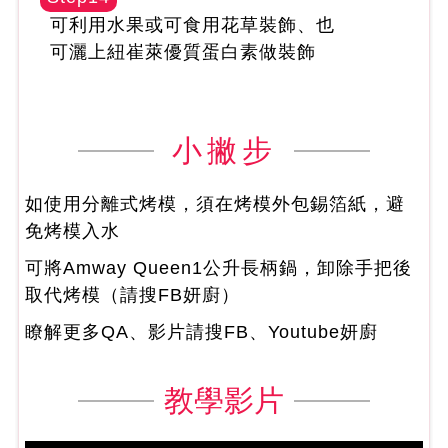
可利用水果或可食用花草裝飾、也
可灑上紐崔萊優質蛋白素做裝飾
小撇步
如使用分離式烤模，須在烤模外包錫箔紙，避
免烤模入水
可將Amway Queen1公升長柄鍋，卸除手把後
取代烤模（請搜FB妍廚）
瞭解更多QA、影片請搜FB、Youtube妍廚
教學影片