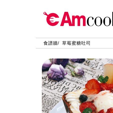
食譜牆
草莓蜜糖吐司