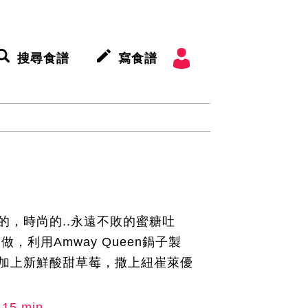
搜尋食譜
寫食譜
的，時尚的..永遠不敗的蜜糖吐
，利用Amway Queen鍋子製
加上新鮮酸甜草莓，撒上紐崔萊優
15 min