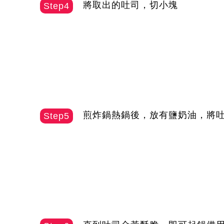
將取出的吐司，切小塊
Step4
煎炸鍋熱鍋後，放有鹽奶油，將
Step5