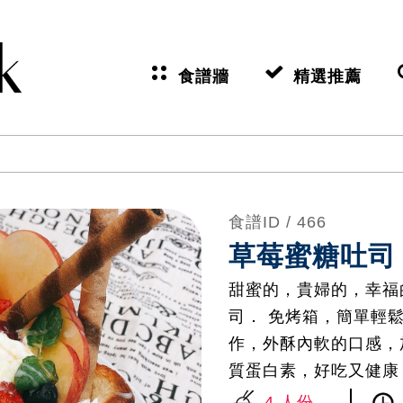
食譜牆
精選推薦
食譜ID /
466
草莓蜜糖吐司
甜蜜的，貴婦的，幸福
司． 免烤箱，簡單輕鬆做
作，外酥內軟的口感，
質蛋白素，好吃又健康
4 人份