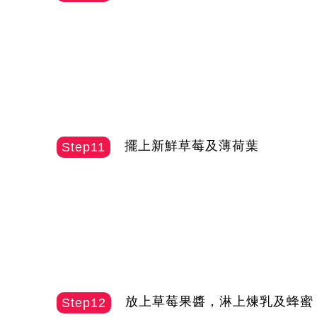
擺上新鮮草莓及薄荷葉
Step11
放上草莓果醬，淋上煉乳及蜂蜜
Step12