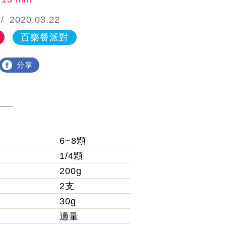
2020.03.22
百樂餐派對
分享
6~8顆
）
1/4顆
200g
2支
30g
適量