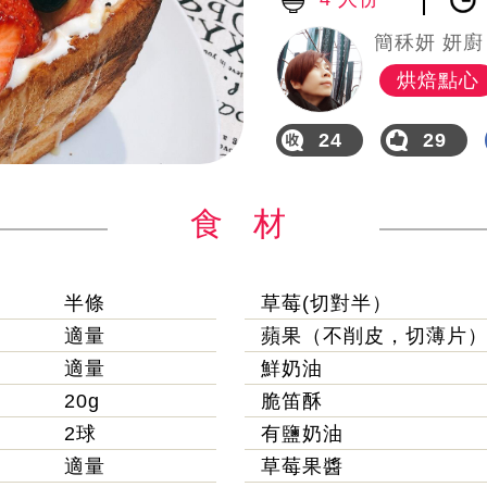
簡秝妍 妍廚
烘焙點心
24
29
食 材
半條
草莓(切對半）
適量
蘋果（不削皮，切薄片
適量
鮮奶油
20g
脆笛酥
2球
有鹽奶油
適量
草莓果醬