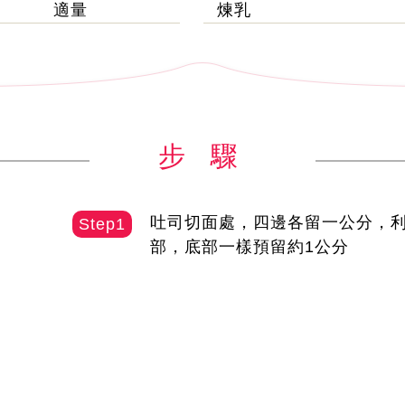
適量
煉乳
步 驟
吐司切面處，四邊各留一公分，
Step1
部，底部一樣預留約1公分