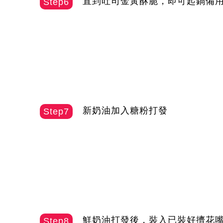
直到吐司金黃酥脆，即可起鍋備
Step6
新奶油加入糖粉打發
Step7
鮮奶油打發後，裝入已裝好擠花
Step8