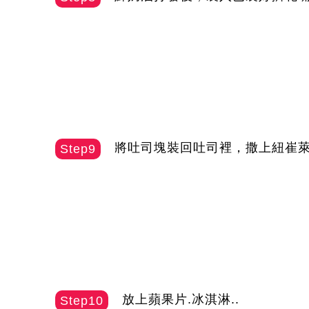
將吐司塊裝回吐司裡，撒上紐崔
Step9
放上蘋果片.冰淇淋..
Step10