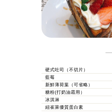
硬式吐司（不切片）
藍莓
新鮮薄荷葉（可省略）
糖粉(打奶油霜用）
冰淇淋
紐崔萊優質蛋白素