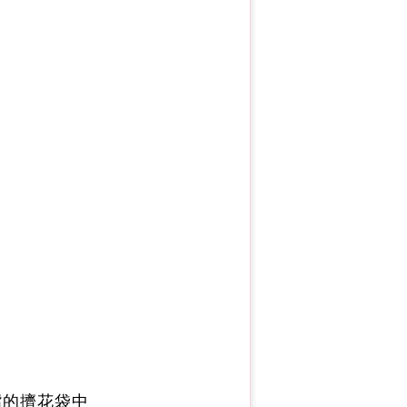
用
嘴的擠花袋中