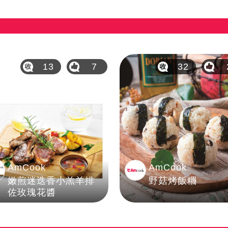
13
7
32
AmCook
AmCook
嫩煎迷迭香小羔羊排
野菇烤飯糰
佐玫瑰花醬