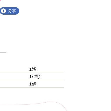
分享
1顆
1/2顆
1條