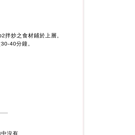
p2拌炒之食材鋪於上層。
0-40分鐘。
肉中沒有