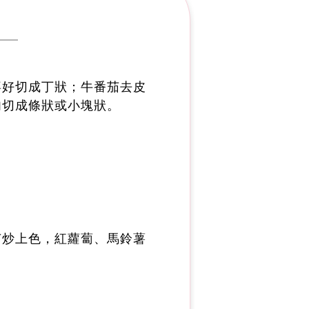
喜好切成丁狀；牛番茄去皮
肉切成條狀或小塊狀。
茄炒上色，紅蘿蔔、馬鈴薯
。