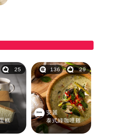
25
136
29
安麗
蛋糕
泰式綠咖哩雞