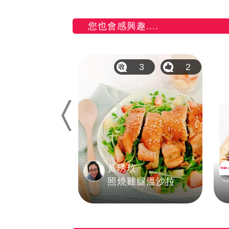
您也會感興趣....
86
10
3
2
Previous
黃琇玟
燉元氣大補牛
照燒雞腿溫沙拉