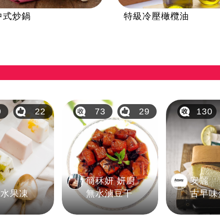
中式炒鍋
特級冷壓橄欖油
9
22
73
29
130
麗
簡秝妍 妍廚
安麗
纖水果凍
無水滷豆干
古早味