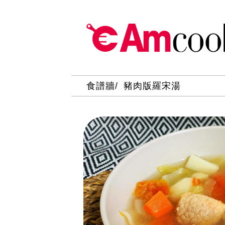
食譜牆
豬肉版羅宋湯