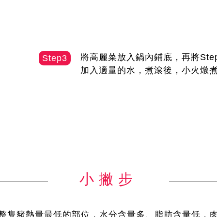
將高麗菜放入鍋內鋪底，再將Ste
Step3
加入適量的水，煮滾後，小火燉煮3
小撇步
整隻豬熱量最低的部位，水分含量多、脂肪含量低，