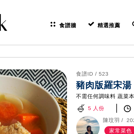
食譜牆
精選推薦
食譜ID /
523
豬肉版羅宋湯
不需任何調味料 蔬菜
5 人份
陳玟羽
20
家常菜色