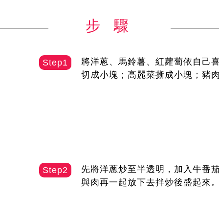
步 驟
將洋蔥、馬鈴薯、紅蘿蔔依自己
Step1
切成小塊；高麗菜撕成小塊；豬
先將洋蔥炒至半透明，加入牛番
Step2
與肉再一起放下去拌炒後盛起來