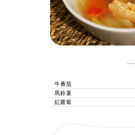
牛番茄
馬鈴薯
紅蘿蔔