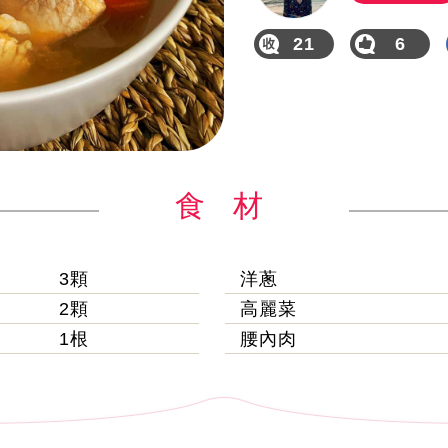
21
6
食 材
3顆
洋蔥
2顆
高麗菜
1根
腰內肉