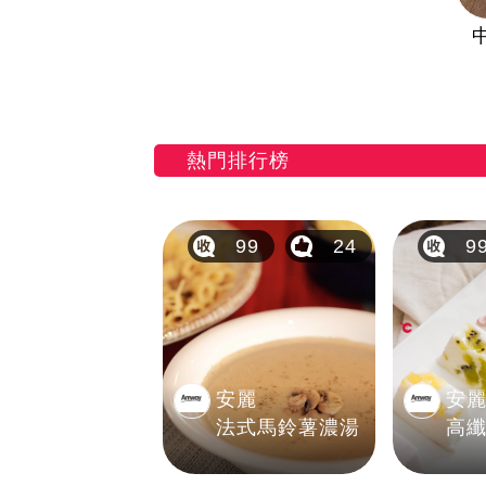
熱門排行榜
99
24
9
安麗
安
法式馬鈴薯濃湯
高