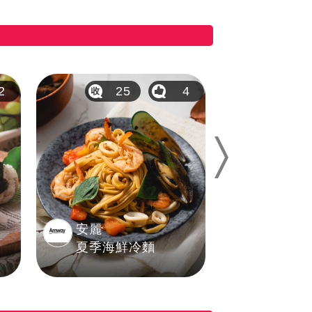
2
25
4
1
Next
安麗
簡秝妍 
夏季海鮮冷麵
妍燒東