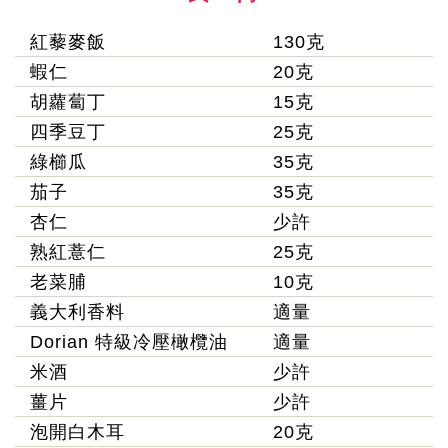
紅藜麥飯
130克
蝦仁
20克
胡蘿蔔丁
15克
四季豆丁
25克
綠櫛瓜
35克
茄子
35克
杏仁
少許
熟紅薏仁
25克
老菜脯
10克
義大利香料
適量
Dorian 特級冷壓橄欖油
適量
米酒
少許
薑片
少許
泡開白木耳
20克