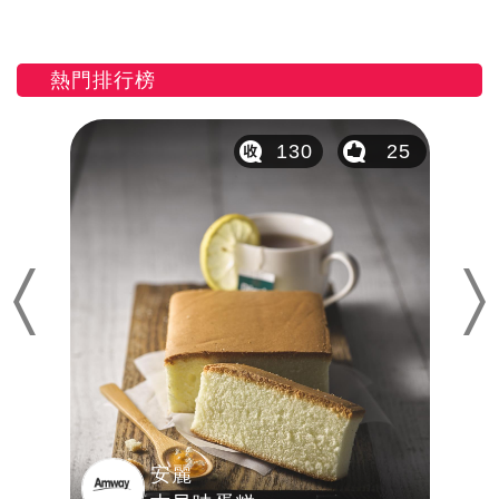
熱門排行榜
18
130
25
Previous
Nex
安麗