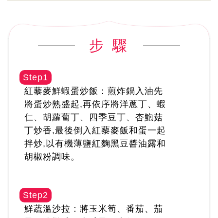
步 驟
Step1
紅藜麥鮮蝦蛋炒飯：煎炸鍋入油先
將蛋炒熟盛起,再依序將洋蔥丁、蝦
仁、胡蘿蔔丁、四季豆丁、杏鮑菇
丁炒香,最後倒入紅藜麥飯和蛋一起
拌炒,以有機薄鹽紅麴黑豆醬油露和
胡椒粉調味。
Step2
鮮蔬溫沙拉：將玉米筍、番茄、茄