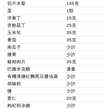
切片水梨
145克
蛋
1顆
洋蔥丁
15克
杏鮑菇丁
25克
玉米筍
35克
番茄
35克
南瓜子
少許
腰果
少許
豬頰肉片
35克
巴撒米克醋
適量
有機薄鹽紅麴黑豆醬油露
少許
胡椒粉
少許
鹽
少許
薏仁
20克
枸杞和冰糖
少許