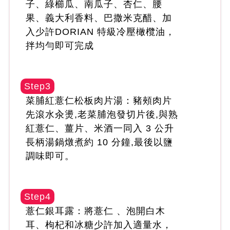
子、綠櫛瓜、南瓜子、杏仁、腰
果、義大利香料、巴撒米克醋、加
入少許DORIAN 特級冷壓橄欖油，
拌均勻即可完成
Step3
菜脯紅薏仁松板肉片湯：豬頰肉片
先滾水汆燙,老菜脯泡發切片後,與熟
紅薏仁、薑片、米酒一同入 3 公升
長柄湯鍋燉煮約 10 分鐘,最後以鹽
調味即可。
Step4
薏仁銀耳露：將薏仁 、泡開白木
耳、枸杞和冰糖少許加入適量水，