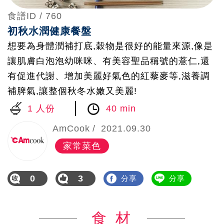
食譜ID /
760
初秋水潤健康餐盤
想要為身體潤補打底,穀物是很好的能量來源,像是
讓肌膚白泡泡幼咪咪、有美容聖品稱號的薏仁,還
有促進代謝、增加美麗好氣色的紅藜麥等,滋養調
補脾氣,讓整個秋冬水嫩又美麗!
1 人份
40 min
AmCook
2021.09.30
家常菜色
0
3
分享
分享
食 材