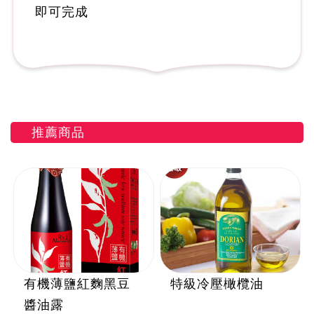
即可完成
推薦商品
有機薄鹽紅麴黑豆
特級冷壓橄欖油
醬油露